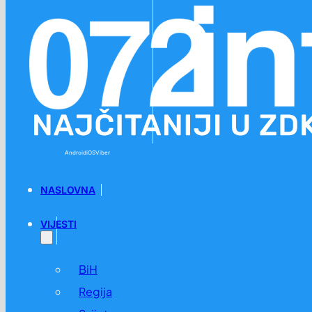
Preskoči na glavni sadržaj
Preskoči na podnožje
Android
iOS
Viber
NASLOVNA
VIJESTI
BiH
Regija