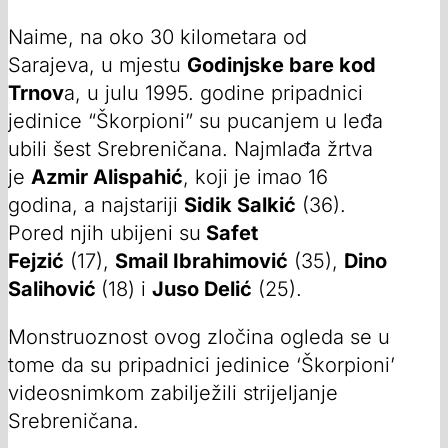
Naime, na oko 30 kilometara od
Sarajeva, u mjestu
Godinjske bare kod
Trnov
a, u julu 1995. godine pripadnici
jedinice “Škorpioni” su pucanjem u leđa
ubili šest Srebreničana. Najmlađa žrtva
je
Azmir Alispahić
, koji je imao 16
godina, a najstariji
Sidik Salkić
(36).
Pored njih ubijeni su
Safet
Fejzić
(17),
Smail Ibrahimović
(35),
Dino
Salihović
(18) i
Juso Delić
(25).
Monstruoznost ovog zločina ogleda se u
tome da su pripadnici jedinice ‘Škorpioni’
videosnimkom zabilježili strijeljanje
Srebreničana.