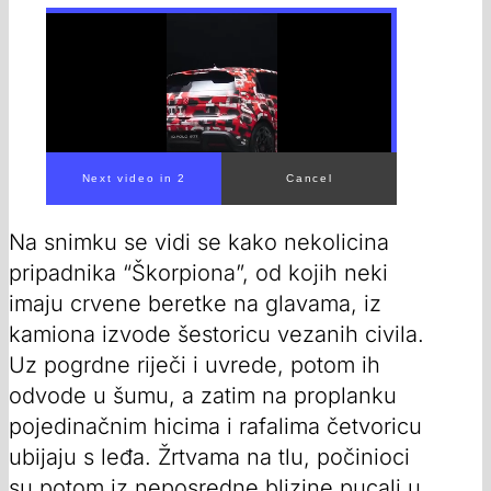
Next video in 1
Cancel
Na snimku se vidi se kako nekolicina
pripadnika “Škorpiona”, od kojih neki
imaju crvene beretke na glavama, iz
kamiona izvode šestoricu vezanih civila.
Uz pogrdne riječi i uvrede, potom ih
odvode u šumu, a zatim na proplanku
pojedinačnim hicima i rafalima četvoricu
ubijaju s leđa. Žrtvama na tlu, počinioci
su potom iz neposredne blizine pucali u