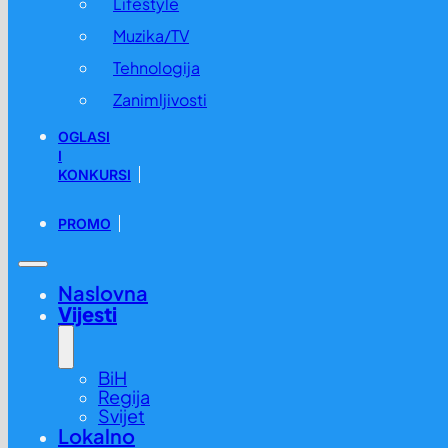
Lifestyle
Muzika/TV
Tehnologija
Zanimljivosti
OGLASI
I
KONKURSI
PROMO
Naslovna
Vijesti
BiH
Regija
Svijet
Lokalno