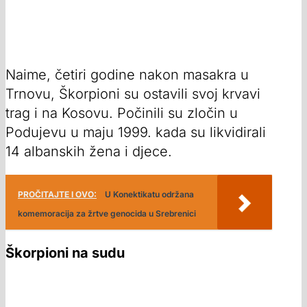
Naime, četiri godine nakon masakra u
Trnovu, Škorpioni su ostavili svoj krvavi
trag i na Kosovu. Počinili su zločin u
Podujevu u maju 1999. kada su likvidirali
14 albanskih žena i djece.
PROČITAJTE I OVO:
U Konektikatu održana
komemoracija za žrtve genocida u Srebrenici
Škorpioni na sudu