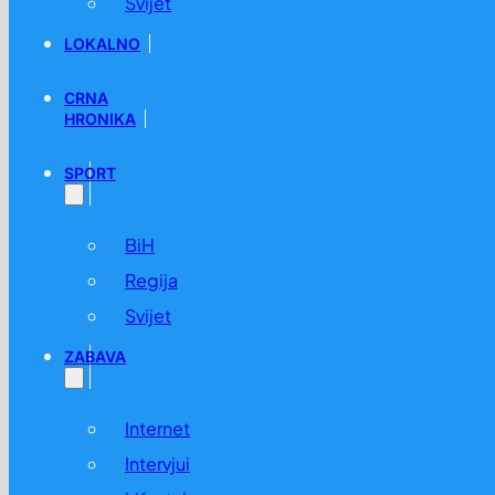
Svijet
LOKALNO
CRNA
HRONIKA
SPORT
BiH
Regija
Svijet
ZABAVA
Internet
Intervjui