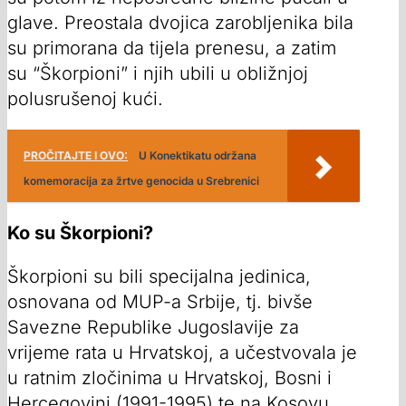
glave. Preostala dvojica zarobljenika bila
su primorana da tijela prenesu, a zatim
su “Škorpioni” i njih ubili u obližnjoj
polusrušenoj kući.
PROČITAJTE I OVO:
U Konektikatu održana
komemoracija za žrtve genocida u Srebrenici
Ko su Škorpioni?
Škorpioni su bili specijalna jedinica,
osnovana od MUP-a Srbije, tj. bivše
Savezne Republike Jugoslavije za
vrijeme rata u Hrvatskoj, a učestvovala je
u ratnim zločinima u Hrvatskoj, Bosni i
Hercegovini (1991-1995) te na Kosovu