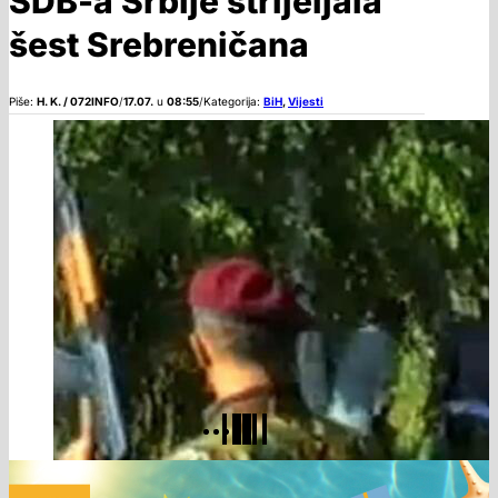
SDB-a Srbije strijeljala
šest Srebreničana
Piše:
H. K. / 072INFO
/
17.07.
u
08:55
/
Kategorija:
BiH
,
Vijesti