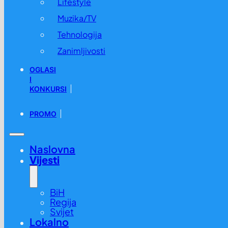
Lifestyle
Muzika/TV
Tehnologija
Zanimljivosti
OGLASI
I
KONKURSI
PROMO
Naslovna
Vijesti
BiH
Regija
Svijet
Lokalno