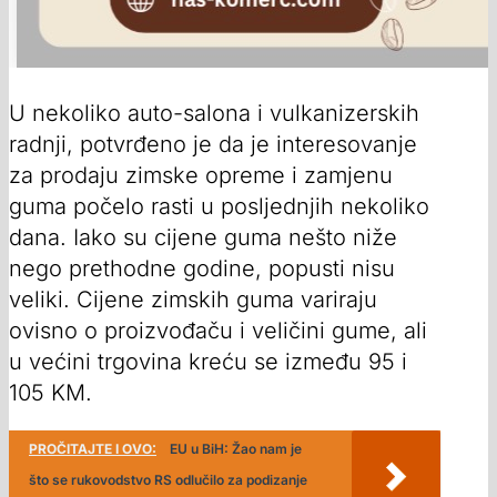
U nekoliko auto-salona i vulkanizerskih
radnji, potvrđeno je da je interesovanje
za prodaju zimske opreme i zamjenu
guma počelo rasti u posljednjih nekoliko
dana. Iako su cijene guma nešto niže
nego prethodne godine, popusti nisu
veliki. Cijene zimskih guma variraju
ovisno o proizvođaču i veličini gume, ali
u većini trgovina kreću se između 95 i
105 KM.
PROČITAJTE I OVO:
EU u BiH: Žao nam je
što se rukovodstvo RS odlučilo za podizanje