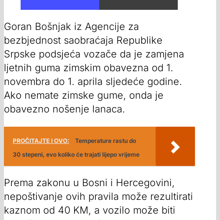
00:00
/
00:43
Goran Bošnjak iz Agencije za
bezbjednost saobraćaja Republike
Srpske podsjeća vozače da je zamjena
ljetnih guma zimskim obavezna od 1.
novembra do 1. aprila sljedeće godine.
Ako nemate zimske gume, onda je
obavezno nošenje lanaca.
PROČITAJTE I OVO:
Temperature rastu do
30 stepeni, evo koliko će trajati lijepo vrijeme
Prema zakonu u Bosni i Hercegovini,
nepoštivanje ovih pravila može rezultirati
kaznom od 40 KM, a vozilo može biti