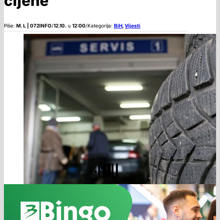
cijene
Piše:
M. L | 072INFO
/
12.10.
u
12:00
/
Kategorija:
BiH
,
Vijesti