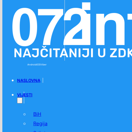
Preskoči na glavni sadržaj
Preskoči na podnožje
Android
iOS
Viber
NASLOVNA
VIJESTI
BiH
Regija