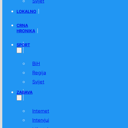
Svijet
LOKALNO
CRNA
HRONIKA
SPORT
BiH
Regija
Svijet
ZABAVA
Internet
Intervjui