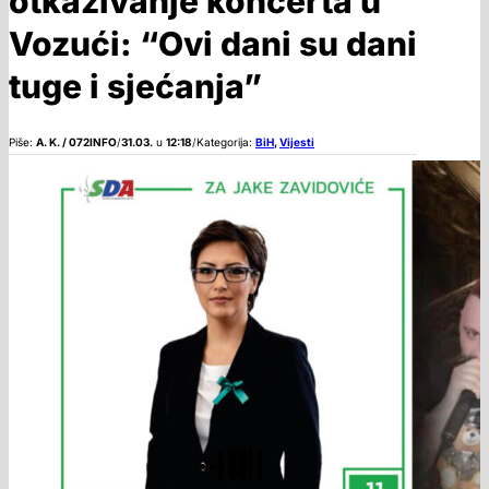
otkazivanje koncerta u
Vozući: “Ovi dani su dani
tuge i sjećanja”
Piše:
A. K. / 072INFO
/
31.03.
u
12:18
/
Kategorija:
BiH
,
Vijesti