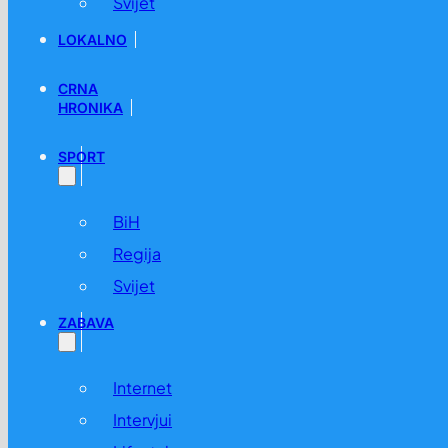
Svijet
LOKALNO
CRNA
HRONIKA
SPORT
BiH
Regija
Svijet
ZABAVA
Internet
Intervjui