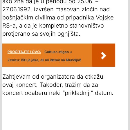
ako zna da je u periodu od 25.06. –
27.06.1992. izvršen masovan zločin nad
bošnjačkim civilima od pripadnika Vojske
RS-a, a da je kompletno stanovništvo
protjerano sa svojih ognjišta.
PROČITAJTE I OVO:
Gattuso stigao u
Zenicu: BiH je jaka, ali mi idemo na Mundijal!
Zahtjevam od organizatora da otkažu
ovaj koncert. Također, tražim da za
koncert odaberu neki “prikladniji” datum.