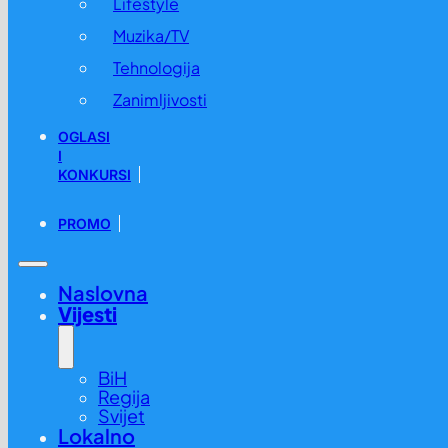
Lifestyle
Muzika/TV
Tehnologija
Zanimljivosti
OGLASI
I
KONKURSI
PROMO
Naslovna
Vijesti
BiH
Regija
Svijet
Lokalno