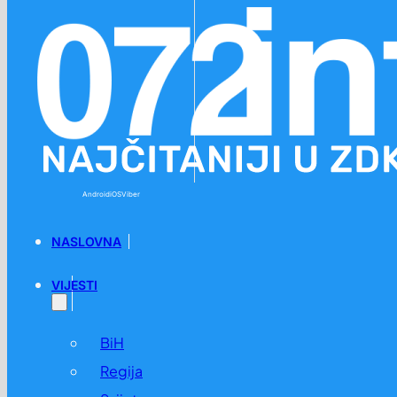
Preskoči na glavni sadržaj
Preskoči na podnožje
Android
iOS
Viber
NASLOVNA
VIJESTI
BiH
Regija