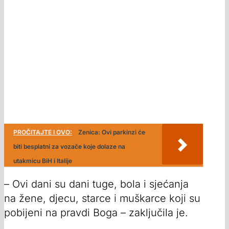
PROČITAJTE I OVO:
Zenica: Ovi parkinzi će
biti besplatni za vozače koje dolaze na
utakmicu BiH i Italije
– Ovi dani su dani tuge, bola i sjećanja
na žene, djecu, starce i muškarce koji su
pobijeni na pravdi Boga – zaključila je.