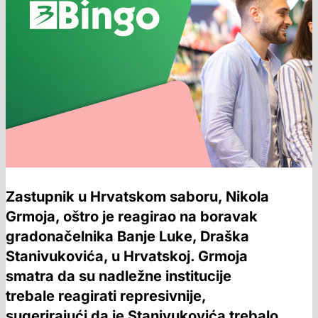
Zastupnik u Hrvatskom saboru, Nikola
Grmoja, oštro je reagirao na boravak
gradonačelnika Banje Luke, Draška
Stanivukovića, u Hrvatskoj. Grmoja
smatra da su nadležne institucije
trebale reagirati represivnije,
sugerirajući da je Stanivukovića trebalo