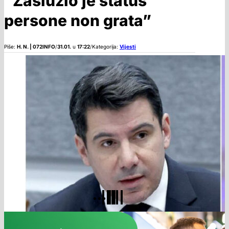
“Zaslužio je status
persone non grata”
Piše:
H. N. | 072INFO
/
31.01.
u
17:22
/
Kategorija:
Vijesti