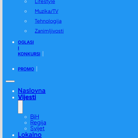
Lifestyle
Muzika/TV
Tehnologija
Zanimljivosti
OGLASI
I
KONKURSI
PROMO
Naslovna
Vijesti
BiH
Regija
Svijet
Lokalno