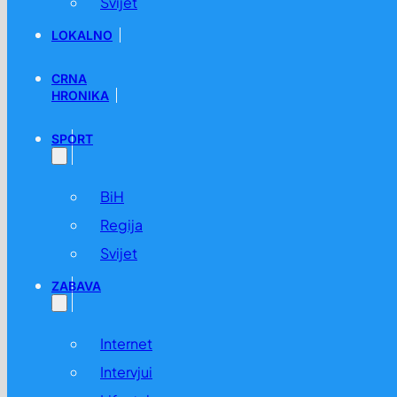
Svijet
LOKALNO
CRNA
HRONIKA
SPORT
BiH
Regija
Svijet
ZABAVA
Internet
Intervjui