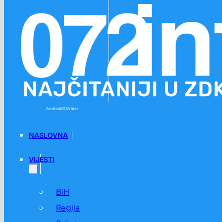
Preskoči na glavni sadržaj
Preskoči na podnožje
Android
iOS
Viber
NASLOVNA
VIJESTI
BiH
Regija