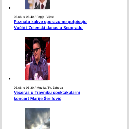
08.08. u 08:40 / Regija, Vijesti
Poznato kakve sporazume potpisuju
Vučić i Zelenski danas u Beogradu
08.08. u 08:30 / Muzika/TV, Zabava
Večeras u Travniku spektakularni
koncert Marije Šerifović