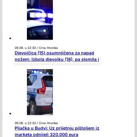
09.08. u 22:30 / Crna Hronika
Djevojčica (15) osumnjičena za napad
nožem: Izbola djevojku (18), pa slomila i
09.08. u 22:20 / Crna Hronika
Pljačka u Budvi: Uz prijetnju pištoljem iz
marketa odnijeli 320.000 eura