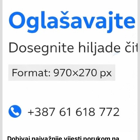
Dobivaj najvažnije vijesti porukom na