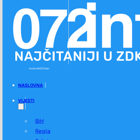
Preskoči na glavni sadržaj
Preskoči na podnožje
Android
iOS
Viber
NASLOVNA
VIJESTI
BiH
Regija