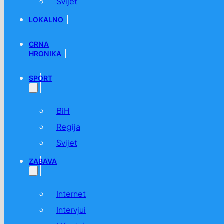
Svijet
LOKALNO
CRNA
HRONIKA
SPORT
BiH
Regija
Svijet
ZABAVA
Internet
Intervjui