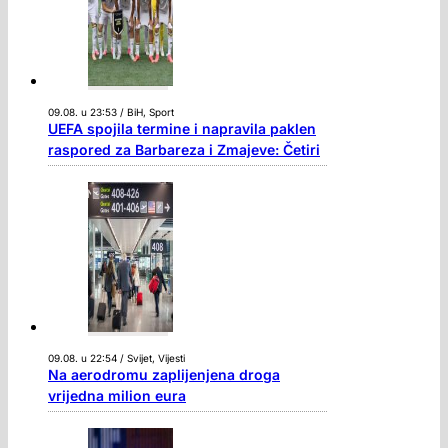
09.08. u 23:53 / BiH, Sport
UEFA spojila termine i napravila paklen
raspored za Barbareza i Zmajeve: Četiri
09.08. u 22:54 / Svijet, Vijesti
Na aerodromu zaplijenjena droga
vrijedna milion eura