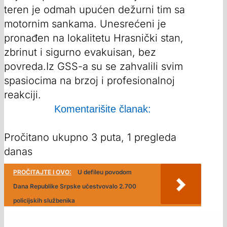
teren je odmah upućen dežurni tim sa
motornim sankama. Unesrećeni je
pronađen na lokalitetu Hrasnički stan,
zbrinut i sigurno evakuisan, bez
povreda.Iz GSS-a su se zahvalili svim
spasiocima na brzoj i profesionalnoj
reakciji.
Komentarišite članak:
Pročitano ukupno 3 puta, 1 pregleda
danas
PROČITAJTE I OVO:
U defileu povodom
Dana Republike Srpske učestvovalo 2.700
policijskih službenika