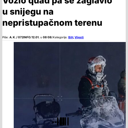
Vozio quad pa se zaglavio
u snijegu na
nepristupačnom terenu
Piše:
A. K. / 072INFO
/
12.01.
u
08:08
/
Kategorija:
BiH
,
Vijesti