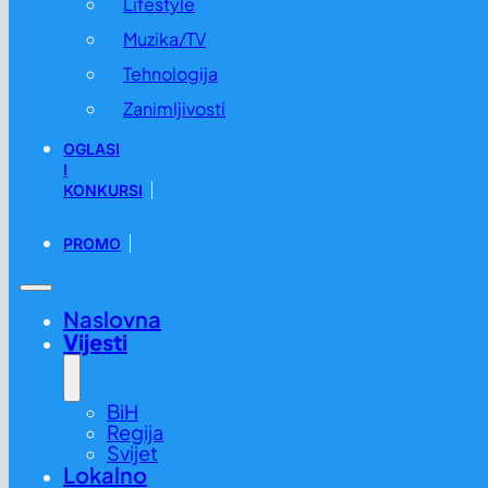
Lifestyle
Muzika/TV
Tehnologija
Zanimljivosti
OGLASI
I
KONKURSI
PROMO
Naslovna
Vijesti
BiH
Regija
Svijet
Lokalno