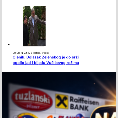
09.08. u 22:12 / Regija, Vijesti
Olenik: Dolazak Zelenskog je do srži
ogolio jad i bijedu Vučićevog režima