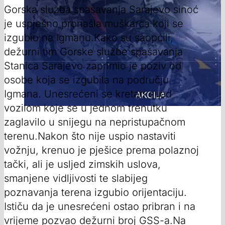
Gorska služba spašavanja Sarajevo sinoć
je uspješno pronašla muškarca koji se
izgubio na Igmanu.Kako su saopćili,
dežurni tim Gorske službe spašavanja
Stanica Sarajevo zaprimio je poziv od
osobe koja se izgubila na području
Igmana. Unesrećeni se kretao quad
vozilom koje se u jednom trenutku
zaglavilo u snijegu na nepristupačnom
terenu.Nakon što nije uspio nastaviti
vožnju, krenuo je pješice prema polaznoj
tački, ali je usljed zimskih uslova,
smanjene vidljivosti te slabijeg
poznavanja terena izgubio orijentaciju.
Ističu da je unesrećeni ostao pribran i na
vrijeme pozvao dežurni broj GSS-a.Na