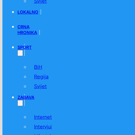
Svijet
LOKALNO
CRNA
HRONIKA
SPORT
BiH
Regija
Svijet
ZABAVA
Internet
Intervjui