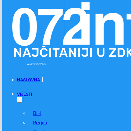
Preskoči na glavni sadržaj
Preskoči na podnožje
Android
iOS
Viber
NASLOVNA
VIJESTI
BiH
Regija