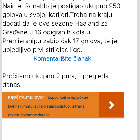
Naime, Ronaldo je postigao ukupno 950
golova u svojoj karijeri.Treba na kraju
dodati da je ove sezone Haaland za
Građane u 16 odigranih kola u
Premiershipu zabio čak 17 golova, te je
ubjedljivo prvi strijelac lige.
Komentarišite članak:
Pročitano ukupno 2 puta, 1 pregleda
danas
PROČITAJTE I OVO:
Lopov koji je opljačkao
Donnarummu izvršio samoubistvo, istraga
otkrila šokantne detalje