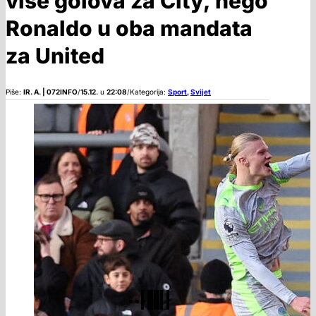
više golova za City, nego
Ronaldo u oba mandata
za United
Piše:
IR. A. | 072INFO
/
15.12.
u
22:08
/
Kategorija:
Sport
,
Svijet