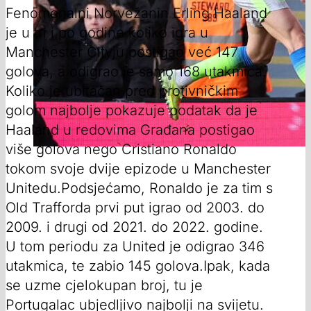
Fenomenalni Norvežanin Erling Haaland
je u tri i po godine koliko igra u
Manchester Cityju postigao već 147
golova, a odigrao je samo 168 utakmica.
Koliko je ubitačan pred protivničkim
golom najbolje pokazuje podatak da je
Haaland u redovima Građana postigao
više golova nego Cristiano Ronaldo
tokom svoje dvije epizode u Manchester
Unitedu.Podsjećamo, Ronaldo je za tim s
Old Trafforda prvi put igrao od 2003. do
2009. i drugi od 2021. do 2022. godine.
U tom periodu za United je odigrao 346
utakmica, te zabio 145 golova.Ipak, kada
se uzme cjelokupan broj, tu je
Portugalac ubjedljivo najbolji na svijetu.