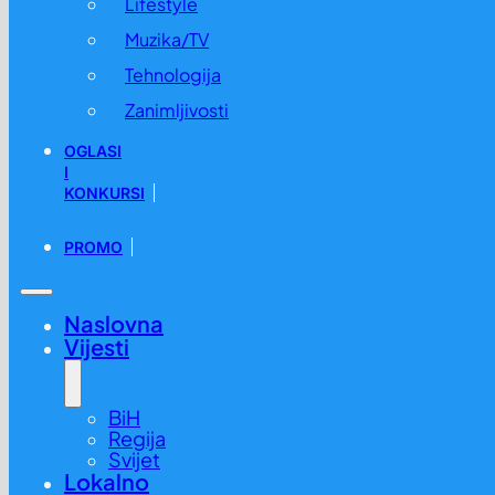
Lifestyle
Muzika/TV
Tehnologija
Zanimljivosti
OGLASI
I
KONKURSI
PROMO
Naslovna
Vijesti
BiH
Regija
Svijet
Lokalno