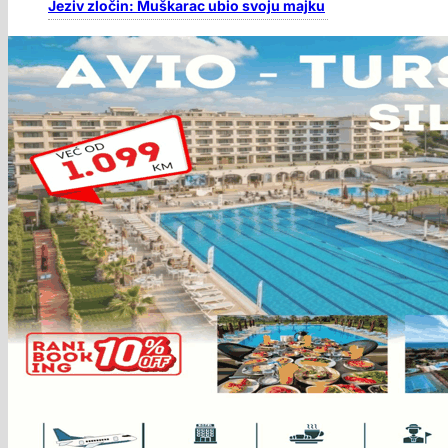
Jeziv zločin: Muškarac ubio svoju majku