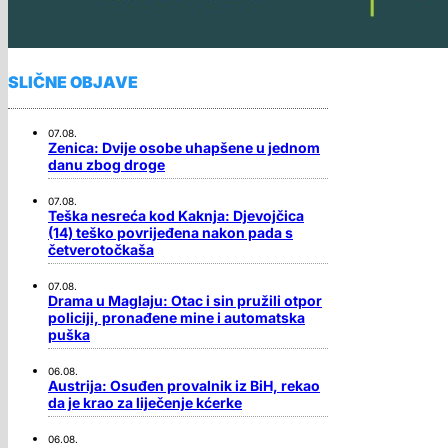
SLIČNE OBJAVE
07.08.
Zenica: Dvije osobe uhapšene u jednom
danu zbog droge
07.08.
Teška nesreća kod Kaknja: Djevojčica
(14) teško povrijeđena nakon pada s
četverotočkaša
07.08.
Drama u Maglaju: Otac i sin pružili otpor
policiji, pronađene mine i automatska
puška
06.08.
Austrija: Osuđen provalnik iz BiH, rekao
da je krao za liječenje kćerke
06.08.