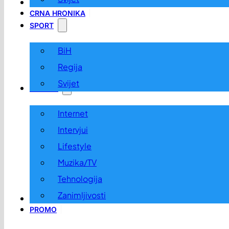
LOKALNO
CRNA HRONIKA
SPORT
BiH
Regija
Svijet
ZABAVA
Internet
Intervjui
Lifestyle
Muzika/TV
Tehnologija
Zanimljivosti
OGLASI I KONKURSI
PROMO