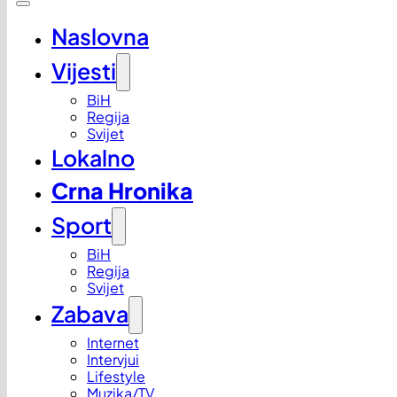
Naslovna
Vijesti
BiH
Regija
Svijet
Lokalno
Crna Hronika
Sport
BiH
Regija
Svijet
Zabava
Internet
Intervjui
Lifestyle
Muzika/TV