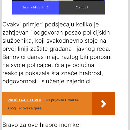
Ovakvi primjeri podsjećaju koliko je
zahtjevan i odgovoran posao policijskih
službenika, koji svakodnevno stoje na
prvoj liniji zaštite građana i javnog reda.
Banovići danas imaju razlog biti ponosni
na svoje policajce, čija je odlučna
reakcija pokazala šta znače hrabrost,
odgovornost i služenje zajednici.
PROČITAJTE I OVO:
BiH prijavila Hrvatsku
zbog Trgovske gore
Bravo za ove hrabre momke!