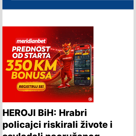
HEROJI BiH: Hrabri
policajci riskirali živote i