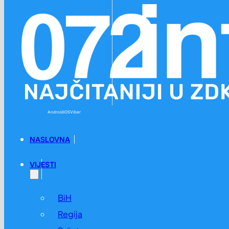
Preskoči na glavni sadržaj
Preskoči na podnožje
Android
iOS
Viber
NASLOVNA
VIJESTI
BiH
Regija