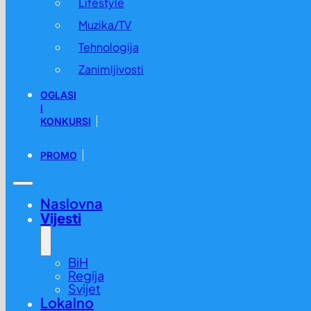
Lifestyle
Muzika/TV
Tehnologija
Zanimljivosti
OGLASI
I
KONKURSI
PROMO
Naslovna
Vijesti
BiH
Regija
Svijet
Lokalno