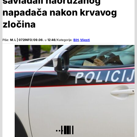
savladali naoružanog
napadača nakon krvavog
zločina
Piše:
M. L | 072INFO
/
09.06.
u
12:46
/
Kategorija:
BiH
,
Vijesti