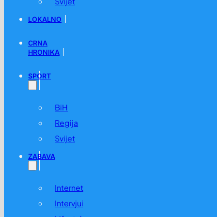
Svijet
LOKALNO
CRNA
HRONIKA
SPORT
BiH
Regija
Svijet
ZABAVA
Internet
Intervjui