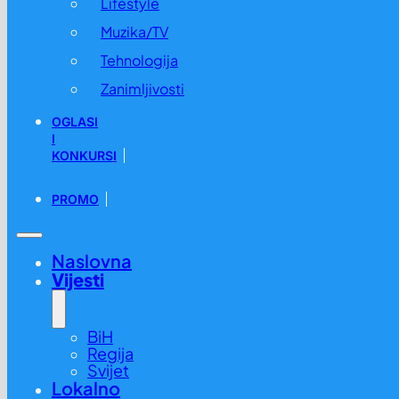
Lifestyle
Muzika/TV
Tehnologija
Zanimljivosti
OGLASI
I
KONKURSI
PROMO
Naslovna
Vijesti
BiH
Regija
Svijet
Lokalno