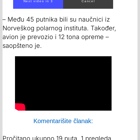
00:00
/
00:36
– Među 45 putnika bili su naučnici iz
Norveškog polarnog instituta. Također,
avion je prevozio i 12 tona opreme –
saopšteno je.
Komentarišite članak:
Pročitano ukupno 19 puta, 1 pregleda