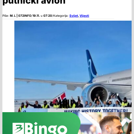
putnički avion
Piše:
M. L | 072INFO
/
19.11.
u
07:20
/
Kategorija:
Svijet
,
Vijesti