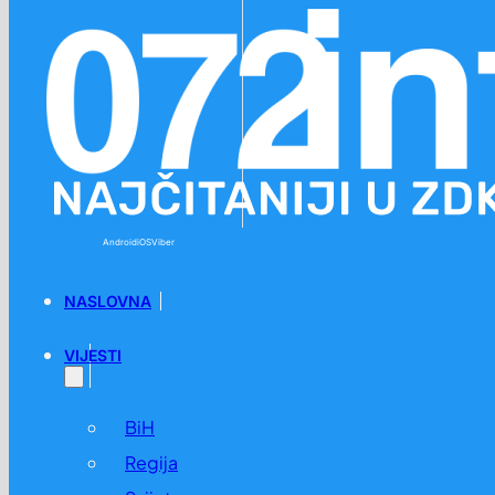
Preskoči na glavni sadržaj
Preskoči na podnožje
Android
iOS
Viber
NASLOVNA
VIJESTI
BiH
Regija