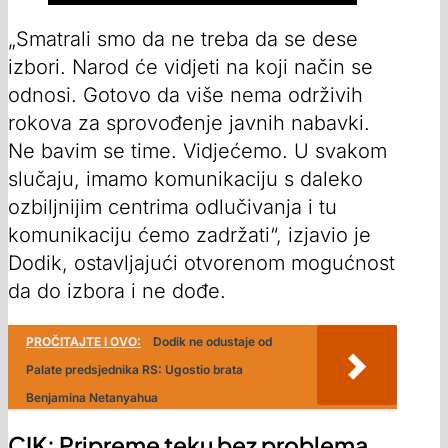
„Smatrali smo da ne treba da se dese
izbori. Narod će vidjeti na koji način se
odnosi. Gotovo da više nema održivih
rokova za sprovođenje javnih nabavki.
Ne bavim se time. Vidjećemo. U svakom
slučaju, imamo komunikaciju s daleko
ozbiljnijim centrima odlučivanja i tu
komunikaciju ćemo zadržati“, izjavio je
Dodik, ostavljajući otvorenom mogućnost
da do izbora i ne dođe.
PROČITAJTE I OVO:
Dodik ne odustaje od
Palate predsjednika RS: Ugostio brata
Benjamina Netanyahua
CIK: Pripreme teku bez problema