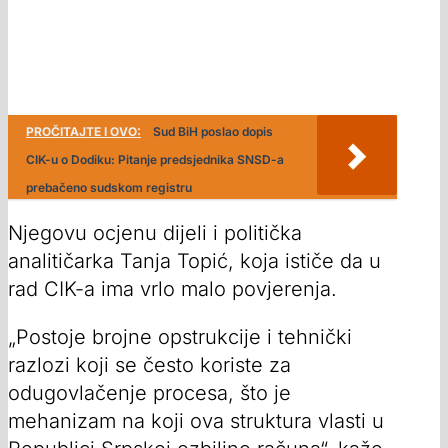
PROČITAJTE I OVO:
Sud BiH poslao dopis
CIK-u o Dodiku: Pitanje predsjednika SNSD-a
prebačeno sudskom registru
Njegovu ocjenu dijeli i politička
analitičarka Tanja Topić, koja ističe da u
rad CIK-a ima vrlo malo povjerenja.
„Postoje brojne opstrukcije i tehnički
razlozi koji se često koriste za
odugovlačenje procesa, što je
mehanizam na koji ova struktura vlasti u