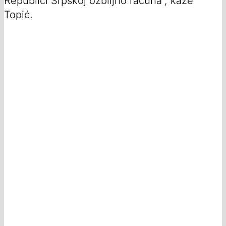
Republici Srpskoj ozbiljno računa“, kaže
Topić.