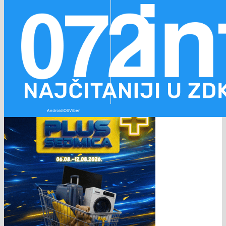
Preskoči na glavni sadržaj
Preskoči na podnožje
Android
iOS
Viber