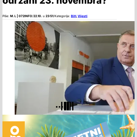
održani 23. novembra?
Piše:
M. L | 072INFO
/
22.10.
u
23:51
/
Kategorija:
BiH
,
Vijesti