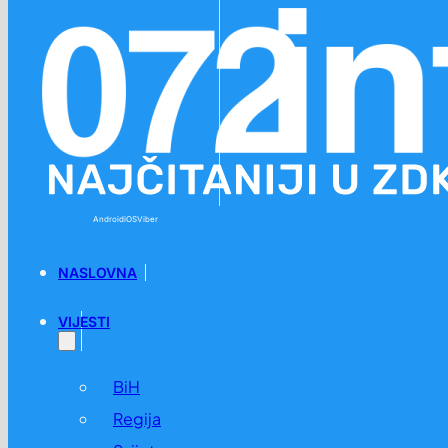
Preskoči na glavni sadržaj
Preskoči na podnožje
Android
iOS
Viber
NASLOVNA
VIJESTI
BiH
Regija