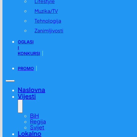
Lifestyle
Muzika/TV
Tehnologija
Zanimljivosti
OGLASI
I
KONKURSI
PROMO
Naslovna
Vijesti
BiH
Regija
Svijet
Lokalno