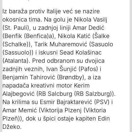
Iz baraža protiv Italije već se nazire
okosnica tima. Na golu je Nikola Vasilj
(St. Pauli), u zadnjoj liniji Amar Dedić
(Benfik (Benfica)a), Nikola Katić (Šalke
(Schalke)), Tarik Muharemović (Sasuolo
(Sassuolo)) i iskusni Sead Kolašinac
(Atalanta). Pred odbranom su dvojica
zadnjih veznih, Ivan Šunjić (Pafos) i
Benjamin Tahirović (Brøndby), a iza
napadača kreativni motor Kerim
Alajbegović (RB Salcburg (RB Salzburg)).
Na krilima su Esmir Bajraktarević (PSV) i
Amar Memić (Viktorija Plzenj (Viktoria
Plzeň)), dok u špici ostaje kapiten Edin
Džeko.