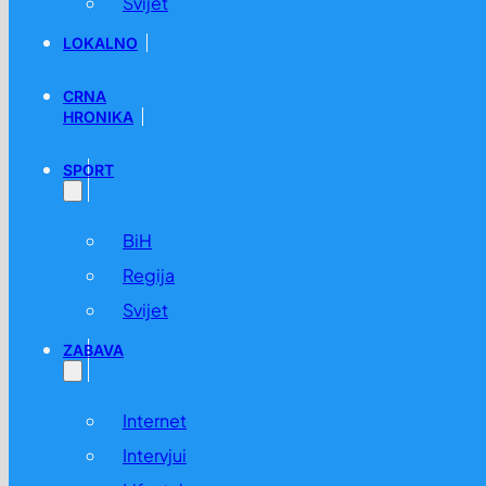
Svijet
LOKALNO
CRNA
HRONIKA
SPORT
BiH
Regija
Svijet
ZABAVA
Internet
Intervjui