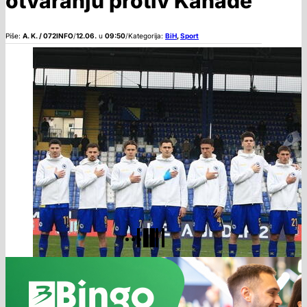
otvaranju protiv Kanade
Piše:
A. K. / 072INFO
/
12.06.
u
09:50
/
Kategorija:
BiH
,
Sport