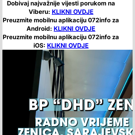
Dobivaj najvažnije vijesti porukom na
Viberu:
KLIKNI OVDJE
Preuzmite mobilnu aplikaciju 072info za
Android:
KLIKNI OVDJE
Preuzmite mobilnu aplikaciju 072info za
iOS:
KLIKNI OVDJE