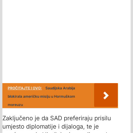
PROČITAJTE I OVO:
Saudijska Arabija
blokirala američku misiju u Hormuškom
moreuzu
Zaključeno je da SAD preferiraju prisilu
umjesto diplomatije i dijaloga, te je