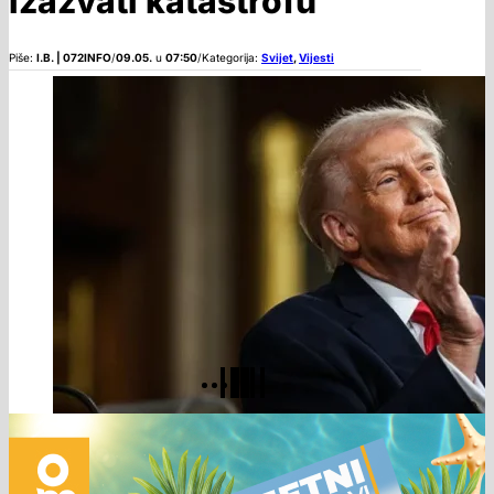
izazvati katastrofu
Piše:
I.B. | 072INFO
/
09.05.
u
07:50
/
Kategorija:
Svijet
,
Vijesti