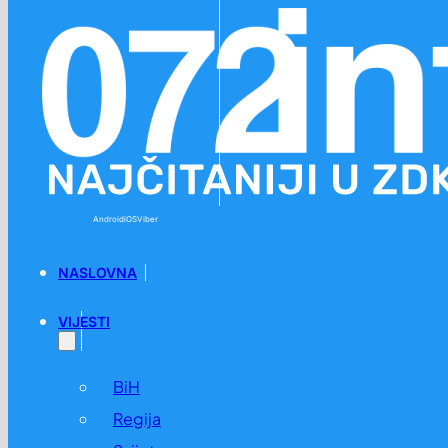
Preskoči na glavni sadržaj
Preskoči na podnožje
Android
iOS
Viber
NASLOVNA
VIJESTI
BiH
Regija