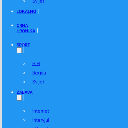
Svijet
LOKALNO
CRNA
HRONIKA
SPORT
BiH
Regija
Svijet
ZABAVA
Internet
Intervjui