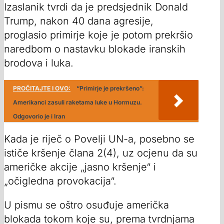
Izaslanik tvrdi da je predsjednik Donald
Trump, nakon 40 dana agresije,
proglasio primirje koje je potom prekršio
naredbom o nastavku blokade iranskih
brodova i luka.
PROČITAJTE I OVO:
“Primirje je prekršeno”:
Amerikanci zasuli raketama luke u Hormuzu.
Odgovorio je i Iran
Kada je riječ o Povelji UN-a, posebno se
ističe kršenje člana 2(4), uz ocjenu da su
američke akcije „jasno kršenje“ i
„očigledna provokacija“.
U pismu se oštro osuđuje američka
blokada tokom koje su, prema tvrdnjama