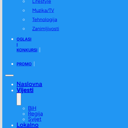
Lifestyle
Muzika/TV
Tehnologija
Zanimljivosti
OGLASI
I
KONKURSI
PROMO
Naslovna
Vijesti
BiH
Regija
Svijet
Lokalno