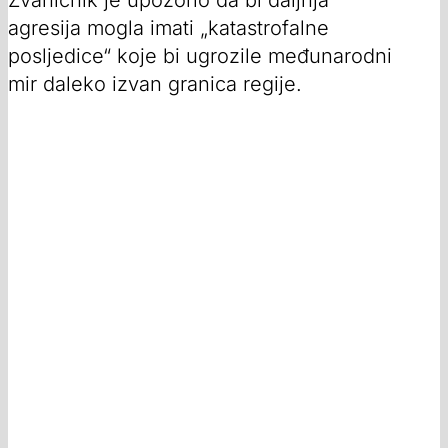
Zvaničnik je upozorio da bi daljnja
agresija mogla imati „katastrofalne
posljedice“ koje bi ugrozile međunarodni
mir daleko izvan granica regije.