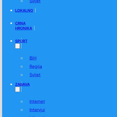
Svijet
LOKALNO
CRNA
HRONIKA
SPORT
BiH
Regija
Svijet
ZABAVA
Internet
Intervjui