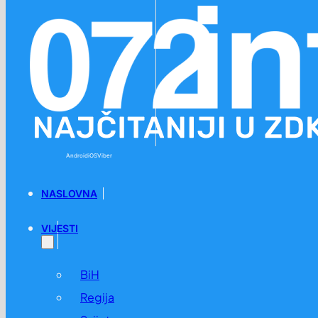
Preskoči na glavni sadržaj
Preskoči na podnožje
Android
iOS
Viber
NASLOVNA
VIJESTI
BiH
Regija