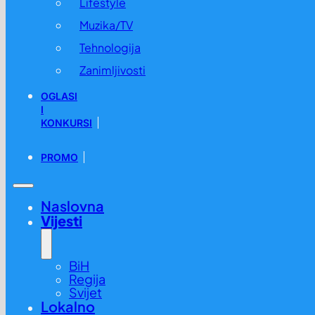
Lifestyle
Muzika/TV
Tehnologija
Zanimljivosti
OGLASI
I
KONKURSI
PROMO
Naslovna
Vijesti
BiH
Regija
Svijet
Lokalno