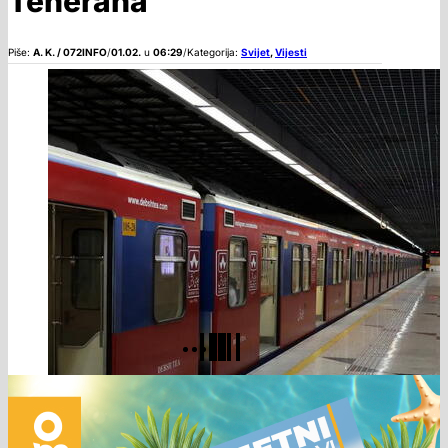
Teherana
Piše:
A. K. / 072INFO
/
01.02.
u
06:29
/
Kategorija:
Svijet
,
Vijesti