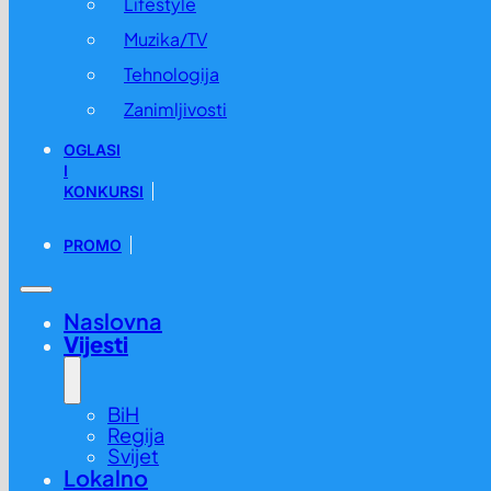
Lifestyle
Muzika/TV
Tehnologija
Zanimljivosti
OGLASI
I
KONKURSI
PROMO
Naslovna
Vijesti
BiH
Regija
Svijet
Lokalno