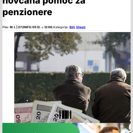
novčana pomoć za
penzionere
Piše:
M. L | 072INFO
/
05.12.
u
12:06
/
Kategorija:
BiH
,
Vijesti