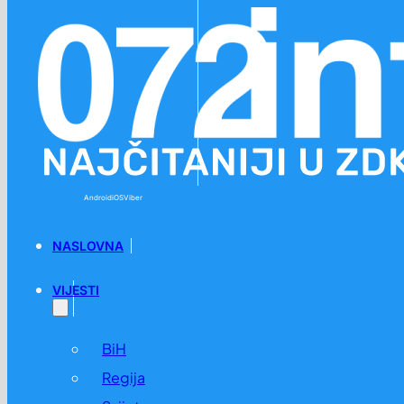
Preskoči na glavni sadržaj
Preskoči na podnožje
Android
iOS
Viber
NASLOVNA
VIJESTI
BiH
Regija