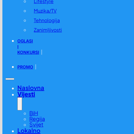
Lifestyle
Muzika/TV
Tehnologija
Zanimljivosti
OGLASI
I
KONKURSI
PROMO
Naslovna
Vijesti
BiH
Regija
Svijet
Lokalno