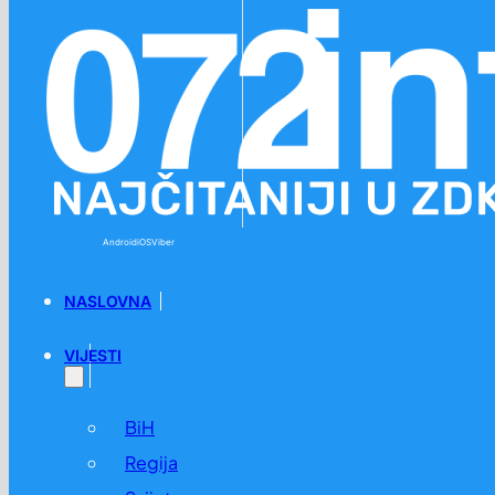
Preskoči na glavni sadržaj
Preskoči na podnožje
Android
iOS
Viber
NASLOVNA
VIJESTI
BiH
Regija