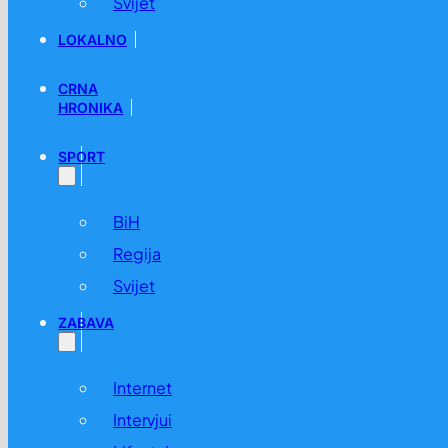
Svijet
LOKALNO
CRNA
HRONIKA
SPORT
BiH
Regija
Svijet
ZABAVA
Internet
Intervjui