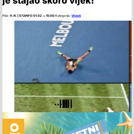
je stajao skoro vijek!
Piše:
H. N. | 072INFO
/
01.02.
u
15:00
/
Kategorija:
Vijesti