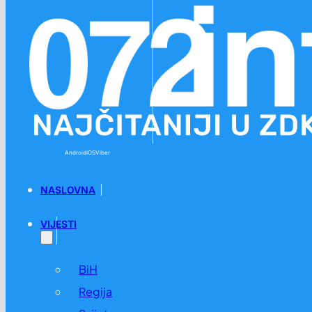
Preskoči na glavni sadržaj
Preskoči na podnožje
Android
iOS
Viber
NASLOVNA
VIJESTI
BiH
Regija