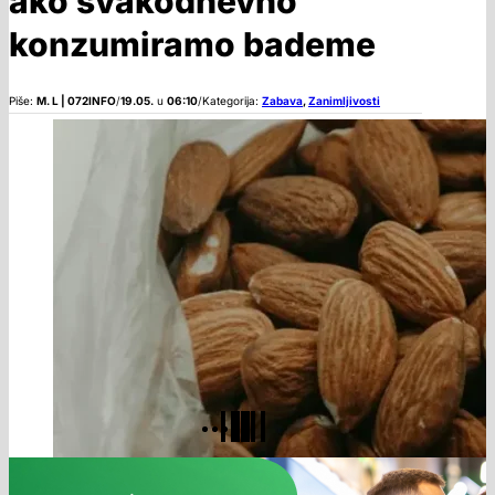
ako svakodnevno
konzumiramo bademe
Piše:
M. L | 072INFO
/
19.05.
u
06:10
/
Kategorija:
Zabava
,
Zanimljivosti