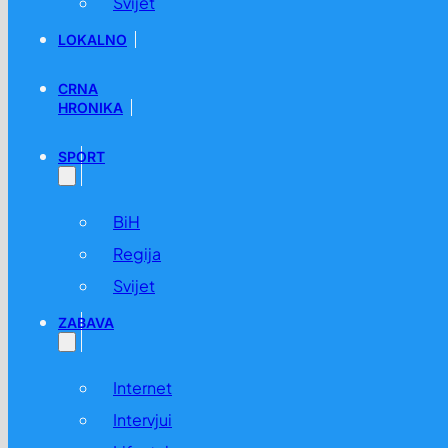
Svijet
LOKALNO
CRNA
HRONIKA
SPORT
BiH
Regija
Svijet
ZABAVA
Internet
Intervjui