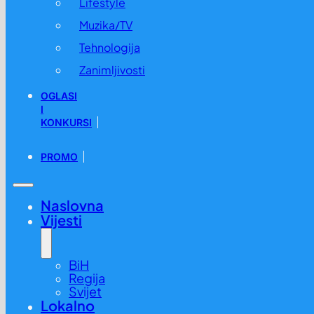
Lifestyle
Muzika/TV
Tehnologija
Zanimljivosti
OGLASI
I
KONKURSI
PROMO
Naslovna
Vijesti
BiH
Regija
Svijet
Lokalno