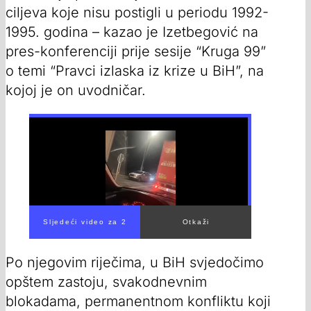
ciljeva koje nisu postigli u periodu 1992-
1995. godina – kazao je Izetbegović na
pres-konferenciji prije sesije “Kruga 99”
o temi “Pravci izlaska iz krize u BiH”, na
kojoj je on uvodničar.
Sljedeći video za 1
Otkaži
Po njegovim riječima, u BiH svjedočimo
opštem zastoju, svakodnevnim
blokadama, permanentnom konfliktu koji