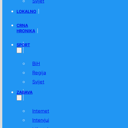
Svijet
LOKALNO
CRNA
HRONIKA
SPORT
BiH
Regija
Svijet
ZABAVA
Internet
Intervjui