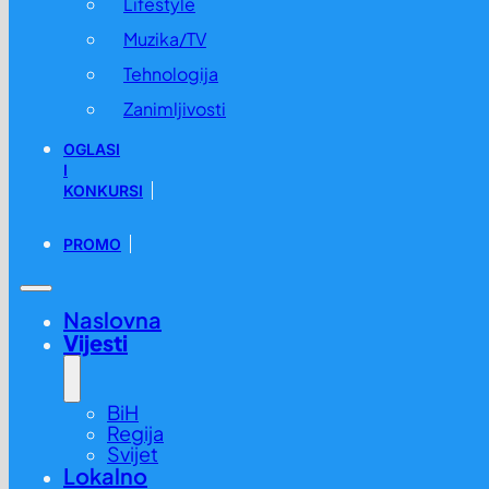
Lifestyle
Muzika/TV
Tehnologija
Zanimljivosti
OGLASI
I
KONKURSI
PROMO
Naslovna
Vijesti
BiH
Regija
Svijet
Lokalno