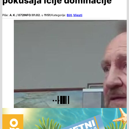
pokušaja ičije dominacije
Piše:
A. K. / 072INFO
/
01.02.
u
11:51
/
Kategorija:
BiH
,
Vijesti