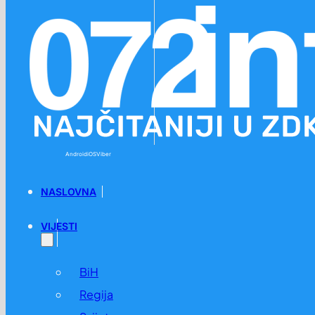
Preskoči na glavni sadržaj
Preskoči na podnožje
Android
iOS
Viber
NASLOVNA
VIJESTI
BiH
Regija