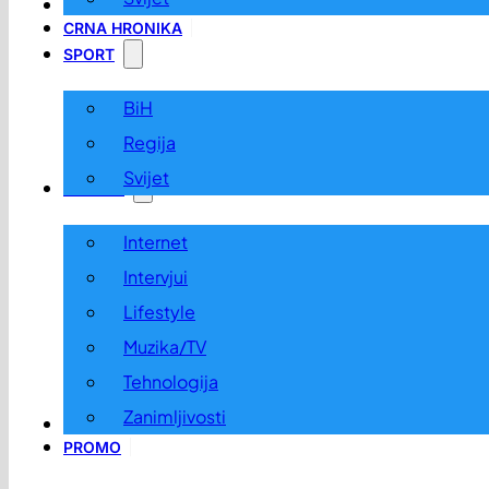
LOKALNO
CRNA HRONIKA
SPORT
BiH
Regija
Svijet
ZABAVA
Internet
Intervjui
Lifestyle
Muzika/TV
Tehnologija
Zanimljivosti
OGLASI I KONKURSI
PROMO