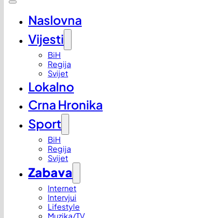
Naslovna
Vijesti
BiH
Regija
Svijet
Lokalno
Crna Hronika
Sport
BiH
Regija
Svijet
Zabava
Internet
Intervjui
Lifestyle
Muzika/TV