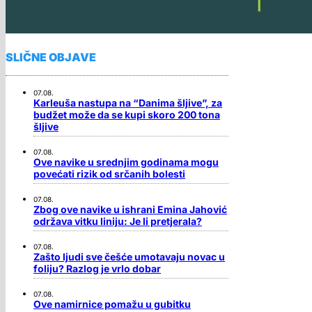
SLIČNE OBJAVE
07.08.
Karleuša nastupa na “Danima šljive”, za
budžet može da se kupi skoro 200 tona
šljive
07.08.
Ove navike u srednjim godinama mogu
povećati rizik od srčanih bolesti
07.08.
Zbog ove navike u ishrani Emina Jahović
održava vitku liniju: Je li pretjerala?
07.08.
Zašto ljudi sve češće umotavaju novac u
foliju? Razlog je vrlo dobar
07.08.
Ove namirnice pomažu u gubitku