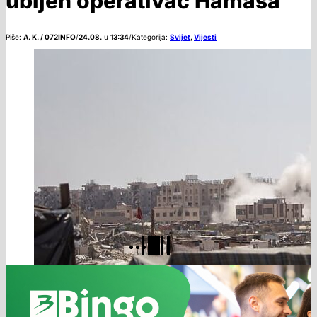
ubijen operativac Hamasa
Piše:
A. K. / 072INFO
/
24.08.
u
13:34
/
Kategorija:
Svijet
,
Vijesti