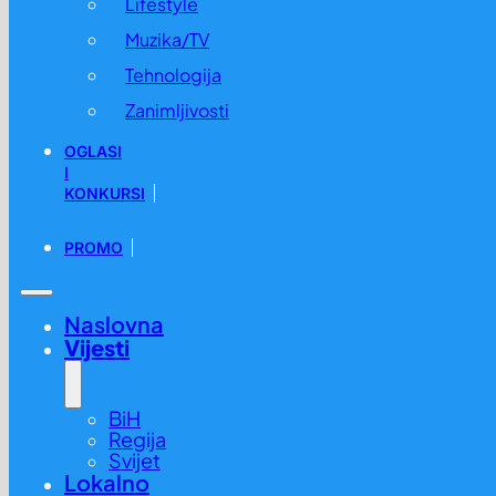
Lifestyle
Muzika/TV
Tehnologija
Zanimljivosti
OGLASI
I
KONKURSI
PROMO
Naslovna
Vijesti
BiH
Regija
Svijet
Lokalno