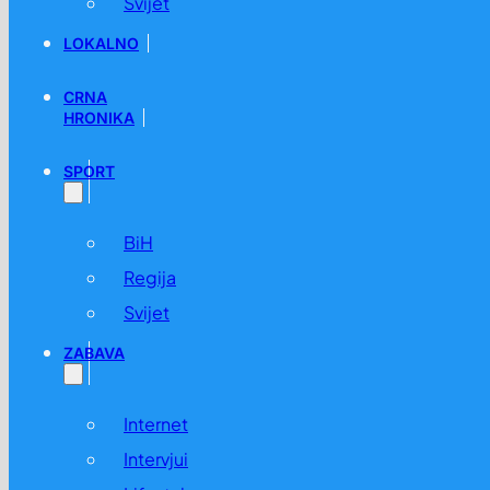
Svijet
LOKALNO
CRNA
HRONIKA
SPORT
BiH
Regija
Svijet
ZABAVA
Internet
Intervjui