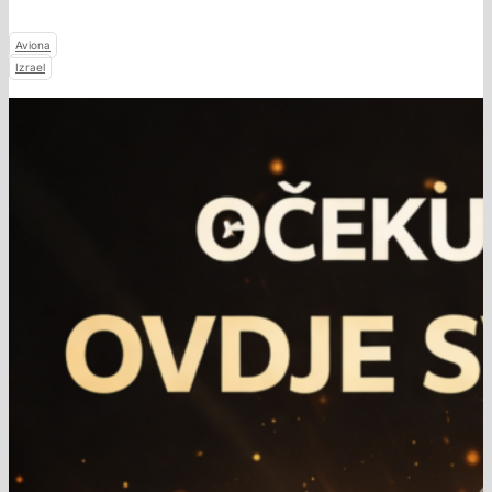
Aviona
Izrael