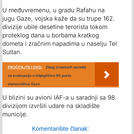
U međuvremenu, u gradu Rafahu na
jugu Gaze, vojska kaže da su trupe 162.
divizije ubile desetine terorista tokom
proteklog dana u borbama kratkog
dometa i zračnim napadima u naselju Tel
Sultan.
PROČITAJTE I OVO:
Zbog izraelskih naredbi
za evakuaciju u izbjeglištvu 90 posto
stanovništva Gaze
U blizini su avioni IAF-a u saradnji sa 98.
divizijom izvršili udare na skladište
municije.
Komentarišite članak: