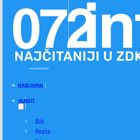
Preskoči na glavni sadržaj
Preskoči na podnožje
Android
iOS
Viber
NASLOVNA
VIJESTI
BiH
Regija