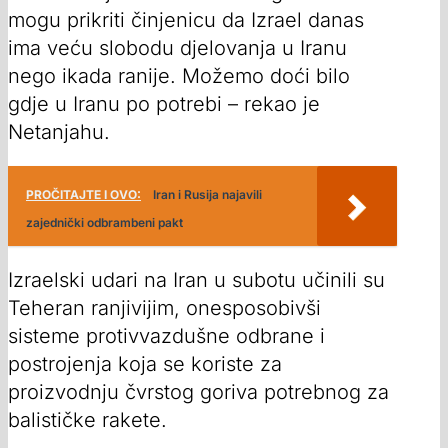
mogu prikriti činjenicu da Izrael danas
ima veću slobodu djelovanja u Iranu
nego ikada ranije. Možemo doći bilo
gdje u Iranu po potrebi – rekao je
Netanjahu.
PROČITAJTE I OVO:
Iran i Rusija najavili
zajednički odbrambeni pakt
Izraelski udari na Iran u subotu učinili su
Teheran ranjivijim, onesposobivši
sisteme protivvazdušne odbrane i
postrojenja koja se koriste za
proizvodnju čvrstog goriva potrebnog za
balističke rakete.