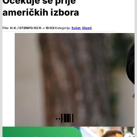
Očekuje se prije
američkih izbora
Piše:
H. K. / 072INFO
/
02.11.
u
10:03
/
Kategorija:
Svijet
,
Vijesti