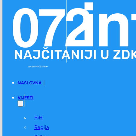
Preskoči na glavni sadržaj
Preskoči na podnožje
Android
iOS
Viber
NASLOVNA
VIJESTI
BiH
Regija