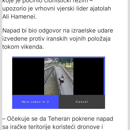
koje je počinio cionistički režim –
upozorio je vrhovni vjerski lider ajatolah
Ali Hamenei.
Napad bi bio odgovor na izraelske udare
izvedene protiv iranskih vojnih položaja
tokom vikenda.
Next video in 1
Cancel
– Očekuje se da Teheran pokrene napad
sa iračke teritorije koristeći dronove i