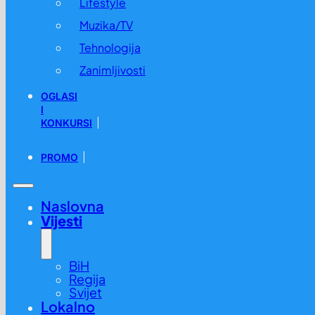
Lifestyle
Muzika/TV
Tehnologija
Zanimljivosti
OGLASI
I
KONKURSI
PROMO
Naslovna
Vijesti
BiH
Regija
Svijet
Lokalno