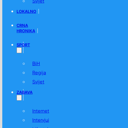
Svijet
LOKALNO
CRNA
HRONIKA
SPORT
BiH
Regija
Svijet
ZABAVA
Internet
Intervjui