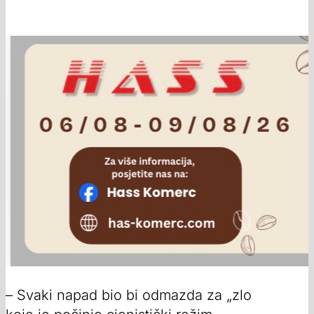
– Svaki napad bio bi odmazda za „zlo