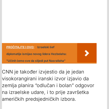
PROČITAJTE I OVO:
Izraelski šef
diplomatije ismijao novog lidera Hezbolaha:
"Učinit ćemo sve da slijedi put Nasrallaha"
CNN je također izvjestio da je jedan
visokorangirani iranski izvor izjavio da
zemlja planira “odlučan i bolan” odgovor
na izraelske udare, i to prije završetka
američkih predsjedničkih izbora.