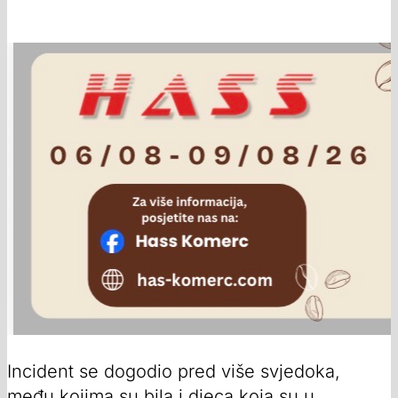
Incident se dogodio pred više svjedoka,
među kojima su bila i d‌jeca koja su u