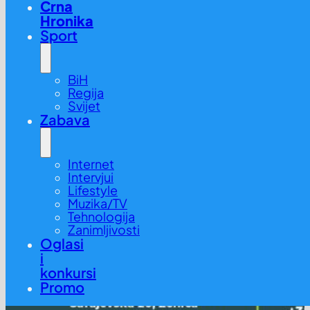
Crna
Hronika
Sport
BiH
Regija
Svijet
Zabava
Internet
Intervjui
Lifestyle
Muzika/TV
Tehnologija
Zanimljivosti
Oglasi
i
konkursi
Promo