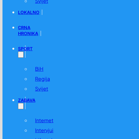
Svijet
LOKALNO
CRNA
HRONIKA
SPORT
BiH
Regija
Svijet
ZABAVA
Internet
Intervjui