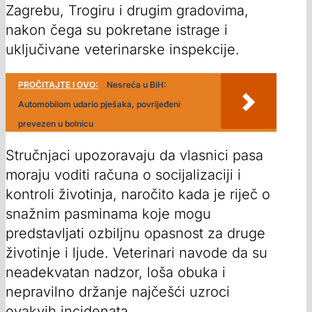
Zagrebu, Trogiru i drugim gradovima,
nakon čega su pokretane istrage i
uključivane veterinarske inspekcije.
PROČITAJTE I OVO:
Nesreća u BiH:
Automobilom udario pješaka, povrijeđeni
prevezen u bolnicu
Stručnjaci upozoravaju da vlasnici pasa
moraju voditi računa o socijalizaciji i
kontroli životinja, naročito kada je riječ o
snažnim pasminama koje mogu
predstavljati ozbiljnu opasnost za druge
životinje i ljude. Veterinari navode da su
neadekvatan nadzor, loša obuka i
nepravilno držanje najčešći uzroci
ovakvih incidenata.