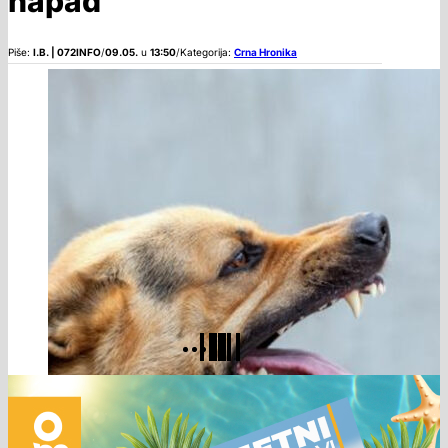
napad
Piše:
I.B. | 072INFO
/
09.05.
u
13:50
/
Kategorija:
Crna Hronika