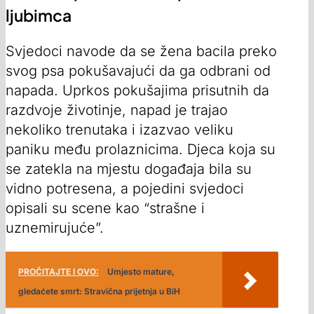
ljubimca
Svjedoci navode da se žena bacila preko
svog psa pokušavajući da ga odbrani od
napada. Uprkos pokušajima prisutnih da
razdvoje životinje, napad je trajao
nekoliko trenutaka i izazvao veliku
paniku među prolaznicima. D‌jeca koja su
se zatekla na mjestu događaja bila su
vidno potresena, a pojedini svjedoci
opisali su scene kao “strašne i
uznemirujuće”.
PROČITAJTE I OVO:
Umjesto mature,
gledaćete smrt: Stravična prijetnja u BiH