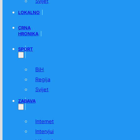
Svijet
LOKALNO
CRNA
HRONIKA
SPORT
BiH
Regija
Svijet
ZABAVA
Internet
Intervjui