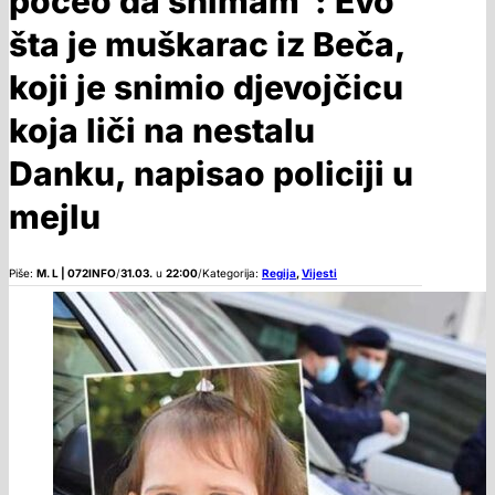
počeo da snimam”: Evo
šta je muškarac iz Beča,
koji je snimio djevojčicu
koja liči na nestalu
Danku, napisao policiji u
mejlu
Piše:
M. L | 072INFO
/
31.03.
u
22:00
/
Kategorija:
Regija
,
Vijesti