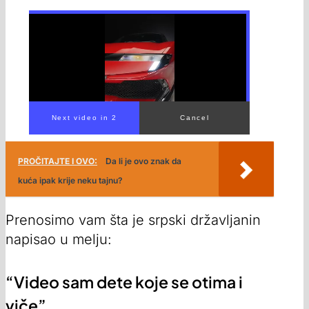
00:00
/
02:45
PROČITAJTE I OVO:
Da li je ovo znak da
kuća ipak krije neku tajnu?
Prenosimo vam šta je srpski državljanin
napisao u melju:
“Video sam dete koje se otima i
viče”