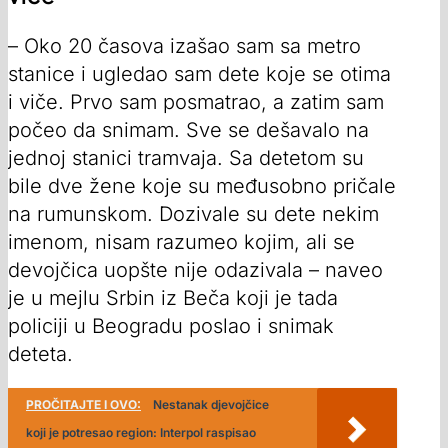
– Oko 20 časova izašao sam sa metro
stanice i ugledao sam dete koje se otima
i viče. Prvo sam posmatrao, a zatim sam
počeo da snimam. Sve se dešavalo na
jednoj stanici tramvaja. Sa detetom su
bile dve žene koje su međusobno pričale
na rumunskom. Dozivale su dete nekim
imenom, nisam razumeo kojim, ali se
devojčica uopšte nije odazivala – naveo
je u mejlu Srbin iz Beča koji je tada
policiji u Beogradu poslao i snimak
deteta.
PROČITAJTE I OVO:
Nestanak djevojčice
koji je potresao region: Interpol raspisao