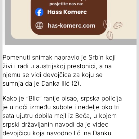
Pomenuti snimak napravio je Srbin koji
živi i radi u austrijskoj prestonici, a na
njemu se vidi devojčica za koju se
sumnja da je Danka Ilić (2).
Kako je “Blic” ranije pisao, srpska policija
je u noći između subote i nedelje oko tri
sata ujutru dobila mejl iz Beča, u kojem
srpski državljanin navodi da je video
devojčicu koja navodno liči na Danku.