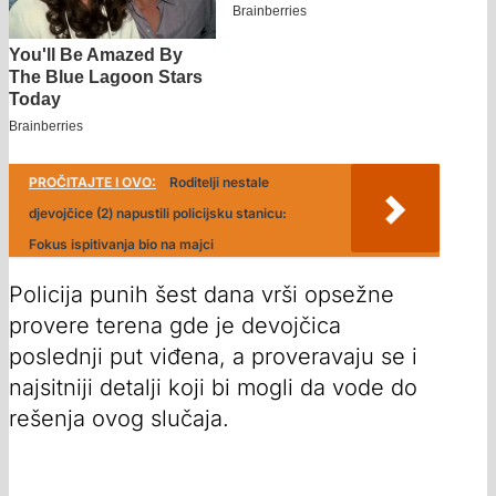
PROČITAJTE I OVO:
Roditelji nestale
djevojčice (2) napustili policijsku stanicu:
Fokus ispitivanja bio na majci
Policija punih šest dana vrši opsežne
provere terena gde je devojčica
poslednji put viđena, a proveravaju se i
najsitniji detalji koji bi mogli da vode do
rešenja ovog slučaja.