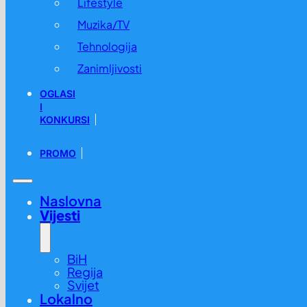
Lifestyle
Muzika/TV
Tehnologija
Zanimljivosti
OGLASI
I
KONKURSI
PROMO
Naslovna
Vijesti
BiH
Regija
Svijet
Lokalno