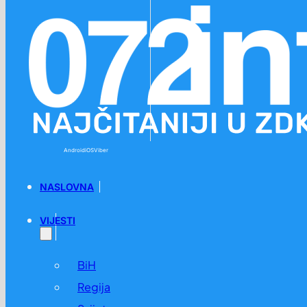
Preskoči na glavni sadržaj
Preskoči na podnožje
Android
iOS
Viber
NASLOVNA
VIJESTI
BiH
Regija