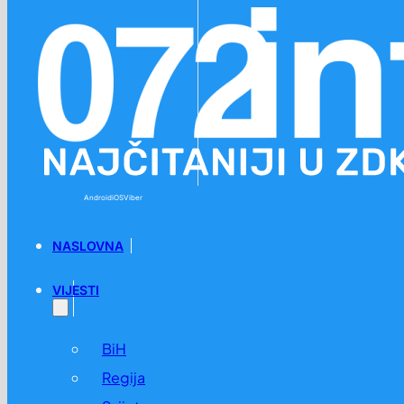
Preskoči na glavni sadržaj
Preskoči na podnožje
Android
iOS
Viber
NASLOVNA
VIJESTI
BiH
Regija