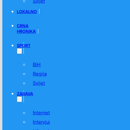
Svijet
LOKALNO
CRNA
HRONIKA
SPORT
BiH
Regija
Svijet
ZABAVA
Internet
Intervjui