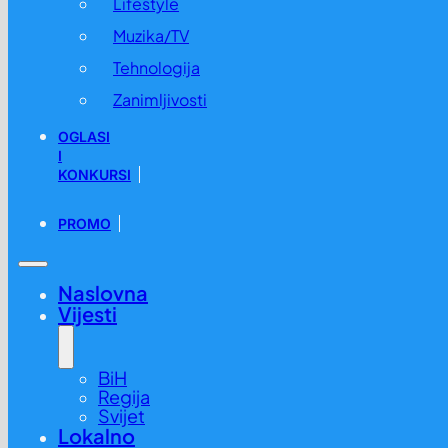
Lifestyle
Muzika/TV
Tehnologija
Zanimljivosti
OGLASI
I
KONKURSI
PROMO
Naslovna
Vijesti
BiH
Regija
Svijet
Lokalno