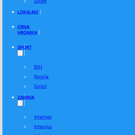
Svijet
LOKALNO
CRNA
HRONIKA
SPORT
BiH
Regija
Svijet
ZABAVA
Internet
Intervjui