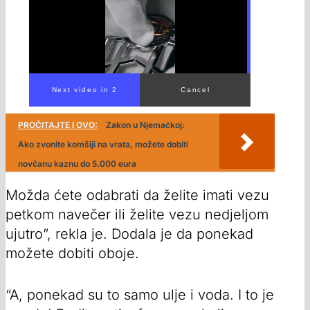
00:00
/
00:16
PROČITAJTE I OVO:
Zakon u Njemačkoj:
Ako zvonite komšiji na vrata, možete dobiti
novčanu kaznu do 5.000 eura
Možda ćete odabrati da želite imati vezu
petkom navečer ili želite vezu nedjeljom
ujutro”, rekla je. Dodala je da ponekad
možete dobiti oboje.
“A, ponekad su to samo ulje i voda. I to je