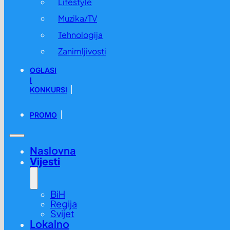
Lifestyle
Muzika/TV
Tehnologija
Zanimljivosti
OGLASI
I
KONKURSI
PROMO
Naslovna
Vijesti
BiH
Regija
Svijet
Lokalno