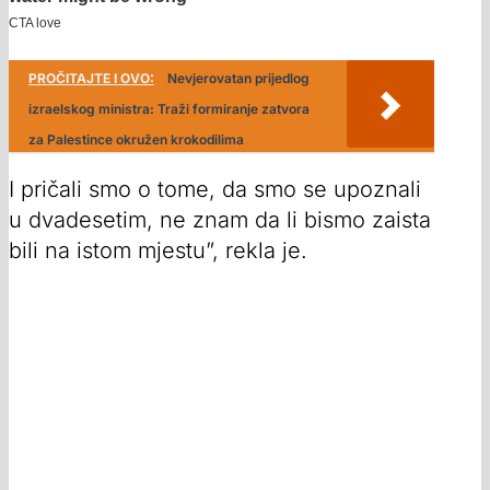
PROČITAJTE I OVO:
Nevjerovatan prijedlog
izraelskog ministra: Traži formiranje zatvora
za Palestince okružen krokodilima
I pričali smo o tome, da smo se upoznali
u dvadesetim, ne znam da li bismo zaista
bili na istom mjestu”, rekla je.