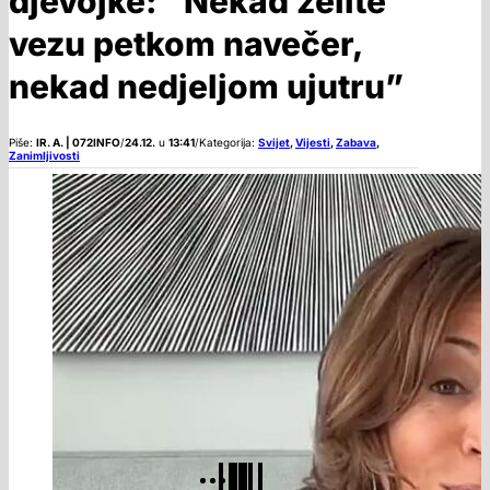
djevojke: “Nekad želite
vezu petkom navečer,
nekad nedjeljom ujutru”
Piše:
IR. A. | 072INFO
/
24.12.
u
13:41
/
Kategorija:
Svijet
,
Vijesti
,
Zabava
,
Zanimljivosti