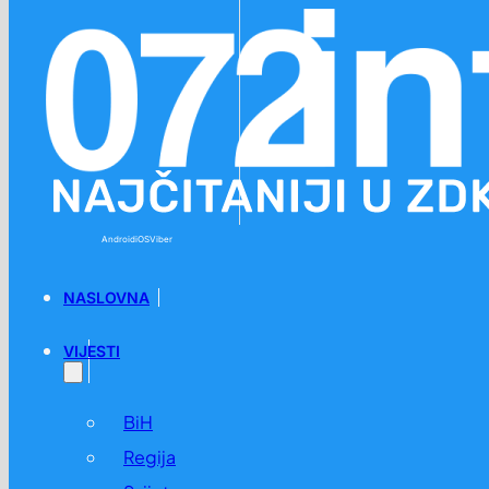
Preskoči na glavni sadržaj
Preskoči na podnožje
Android
iOS
Viber
NASLOVNA
VIJESTI
BiH
Regija