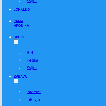
Svijet
LOKALNO
CRNA
HRONIKA
SPORT
BiH
Regija
Svijet
ZABAVA
Internet
Intervjui