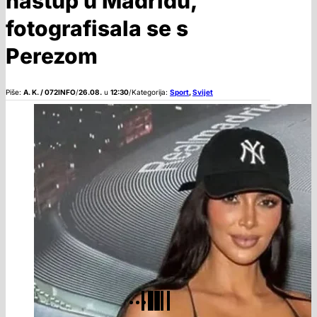
nastup u Madridu,
fotografisala se s
Perezom
Piše:
A. K. / 072INFO
/
26.08.
u
12:30
/
Kategorija:
Sport
,
Svijet