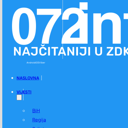
Preskoči na glavni sadržaj
Preskoči na podnožje
Android
iOS
Viber
NASLOVNA
VIJESTI
BiH
Regija