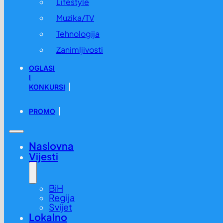
Lifestyle
Muzika/TV
Tehnologija
Zanimljivosti
OGLASI
I
KONKURSI
PROMO
Naslovna
Vijesti
BiH
Regija
Svijet
Lokalno