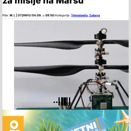
za misije na Marsu
Piše:
M. L | 072INFO
/
04.09.
u
08:50
/
Kategorija:
Tehnologija
,
Zabava