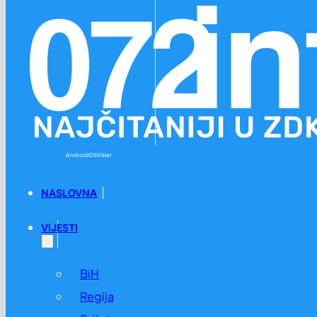
Preskoči na glavni sadržaj
Preskoči na podnožje
Android
iOS
Viber
NASLOVNA
VIJESTI
BiH
Regija