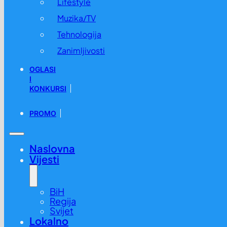
Lifestyle
Muzika/TV
Tehnologija
Zanimljivosti
OGLASI
I
KONKURSI
PROMO
Naslovna
Vijesti
BiH
Regija
Svijet
Lokalno