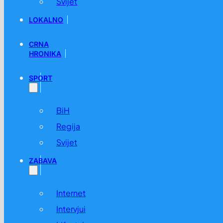
Svijet
LOKALNO
CRNA
HRONIKA
SPORT
BiH
Regija
Svijet
ZABAVA
Internet
Intervjui