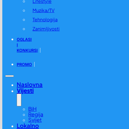
Lifestyle
Muzika/TV
Tehnologija
Zanimljivosti
OGLASI
I
KONKURSI
PROMO
Naslovna
Vijesti
BiH
Regija
Svijet
Lokalno