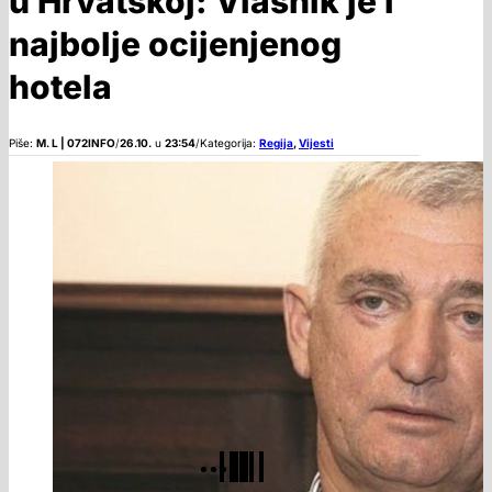
u Hrvatskoj: Vlasnik je i
najbolje ocijenjenog
hotela
Piše:
M. L | 072INFO
/
26.10.
u
23:54
/
Kategorija:
Regija
,
Vijesti