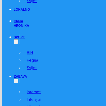
Svijet
LOKALNO
CRNA
HRONIKA
SPORT
BiH
Regija
Svijet
ZABAVA
Internet
Intervjui