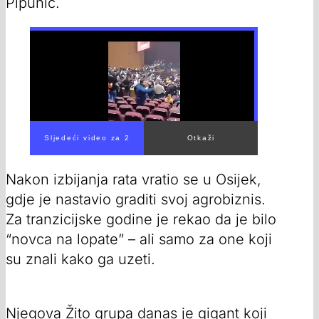
Pipunić.
Sljedeći video za 1
Otkaži
Nakon izbijanja rata vratio se u Osijek,
gdje je nastavio graditi svoj agrobiznis.
Za tranzicijske godine je rekao da je bilo
“novca na lopate” – ali samo za one koji
su znali kako ga uzeti.
Njegova Žito grupa danas je gigant koji