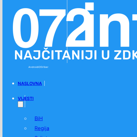
Preskoči na glavni sadržaj
Preskoči na podnožje
Android
iOS
Viber
NASLOVNA
VIJESTI
BiH
Regija