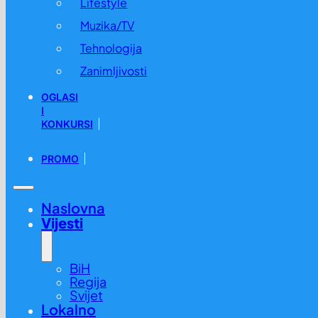
Lifestyle
Muzika/TV
Tehnologija
Zanimljivosti
OGLASI
I
KONKURSI
PROMO
Naslovna
Vijesti
BiH
Regija
Svijet
Lokalno