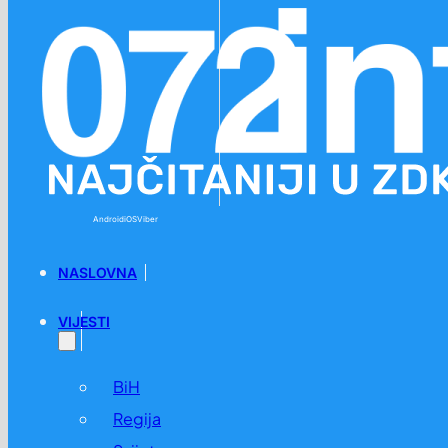
Preskoči na glavni sadržaj
Preskoči na podnožje
Android
iOS
Viber
NASLOVNA
VIJESTI
BiH
Regija