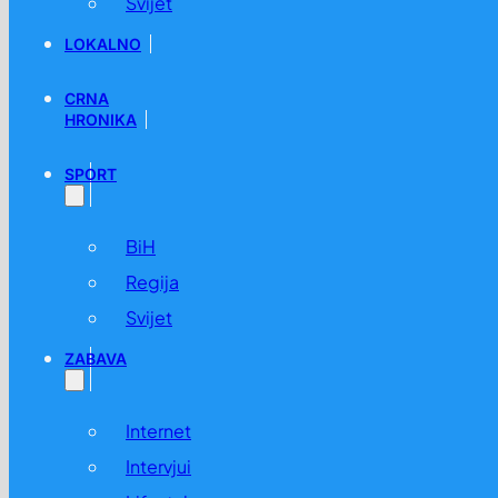
Svijet
LOKALNO
CRNA
HRONIKA
SPORT
BiH
Regija
Svijet
ZABAVA
Internet
Intervjui