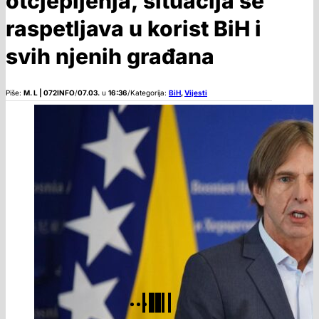
otcjepljenja, situacija se
raspetljava u korist BiH i
svih njenih građana
Piše:
M. L | 072INFO
/
07.03.
u
16:36
/
Kategorija:
BiH
,
Vijesti