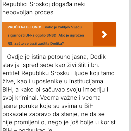
Republici Srpskoj događa neki
nepovoljan proces.
PROČITAJTE I OVO:
Kako je zahtjev Vijeću
sigurnosti UN-a ogolio SNSD: Ako je ugrožen
RS, zašto se traži zaštita Dodika?
– Ovdje je istina potpuno jasna, Dodik
stavlja ispred sebe kao živi štit i bh.
entitet Republiku Srpsku i ljude koji tamo
žive, kao i uposlenike u institucijama
BiH, a kako bi sačuvao svoju imperiju i
svoj kriminal. Veoma važne i veoma
jasne poruke koje su svima u BiH
pokazale zapravo da stanje, ne da se
nije promijenilo, nego je još bolje u korist
BiH – podvukao je.