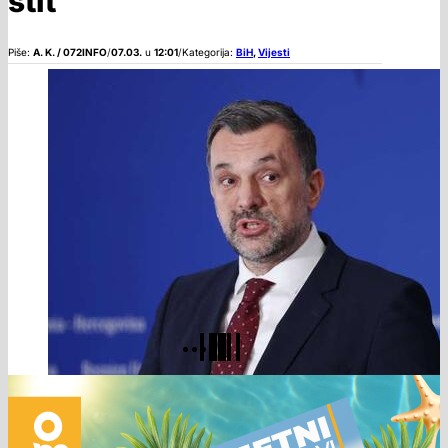
štit
Piše:
A. K. / 072INFO
/
07.03.
u
12:01
/
Kategorija:
BiH
,
Vijesti