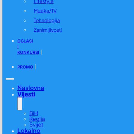
Lifestyle
Muzika/TV
Tehnologija
Zanimljivosti
OGLASI
I
KONKURSI
PROMO
Naslovna
Vijesti
BiH
Regija
Svijet
Lokalno