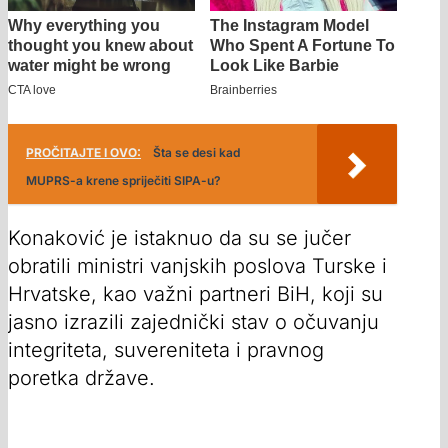
PROČITAJTE I OVO:
Šta se desi kad
MUPRS-a krene spriječiti SIPA-u?
Konaković je istaknuo da su se jučer
obratili ministri vanjskih poslova Turske i
Hrvatske, kao važni partneri BiH, koji su
jasno izrazili zajednički stav o očuvanju
integriteta, suvereniteta i pravnog
poretka države.