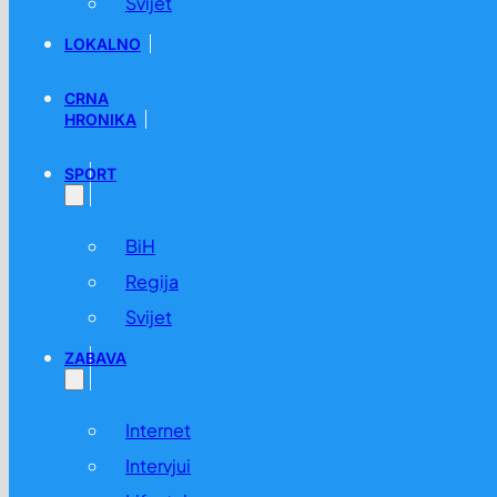
Svijet
LOKALNO
CRNA
HRONIKA
SPORT
BiH
Regija
Svijet
ZABAVA
Internet
Intervjui