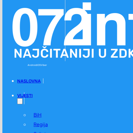
Preskoči na glavni sadržaj
Preskoči na podnožje
Android
iOS
Viber
NASLOVNA
VIJESTI
BiH
Regija