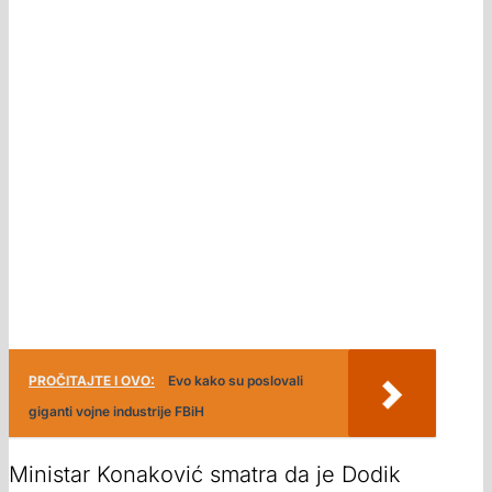
PROČITAJTE I OVO:
Evo kako su poslovali
giganti vojne industrije FBiH
Ministar Konaković smatra da je Dodik