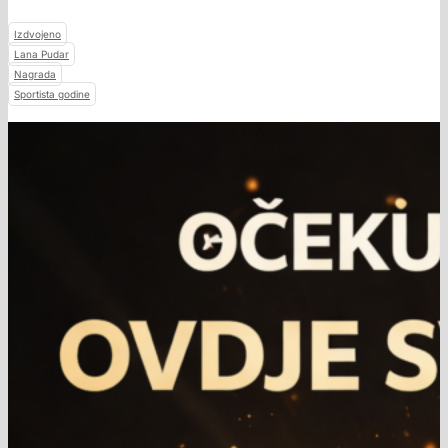
Izdvojeno
Lana Pudar
Nagrada
Sportista godine