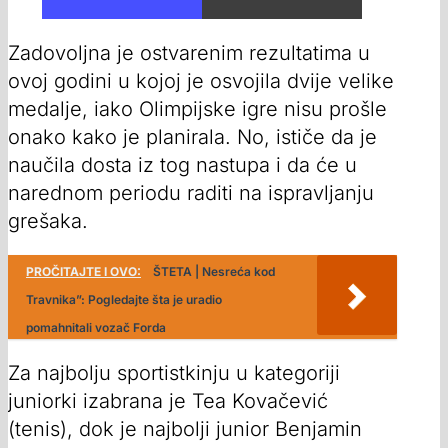
Zadovoljna je ostvarenim rezultatima u
ovoj godini u kojoj je osvojila dvije velike
medalje, iako Olimpijske igre nisu prošle
onako kako je planirala. No, ističe da je
naučila dosta iz tog nastupa i da će u
narednom periodu raditi na ispravljanju
grešaka.
PROČITAJTE I OVO:
ŠTETA | Nesreća kod
Travnika”: Pogledajte šta je uradio
pomahnitali vozač Forda
Za najbolju sportistkinju u kategoriji
juniorki izabrana je Tea Kovačević
(tenis), dok je najbolji junior Benjamin