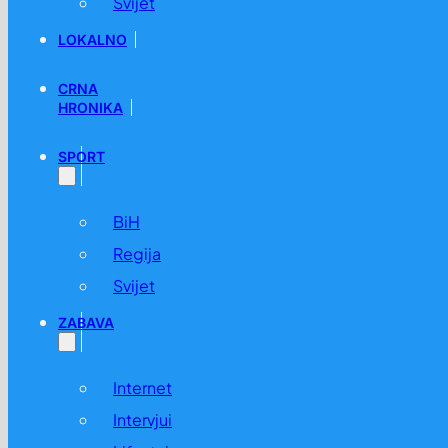
Svijet
LOKALNO
CRNA
HRONIKA
SPORT
BiH
Regija
Svijet
ZABAVA
Internet
Intervjui