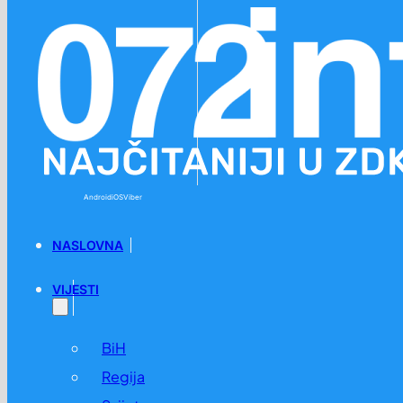
Preskoči na glavni sadržaj
Preskoči na podnožje
Android
iOS
Viber
NASLOVNA
VIJESTI
BiH
Regija