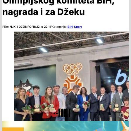
Olimpijskog komiteta BiH,
nagrada i za Džeku
Piše:
N. K. / 072INFO
/
18.12.
u
22:11
/
Kategorija:
BiH
,
Sport