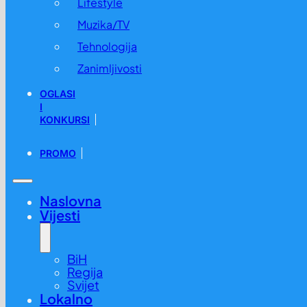
Lifestyle
Muzika/TV
Tehnologija
Zanimljivosti
OGLASI
I
KONKURSI
PROMO
Naslovna
Vijesti
BiH
Regija
Svijet
Lokalno