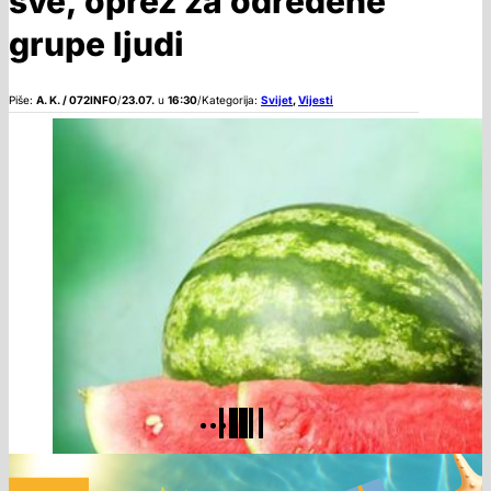
sve, oprez za određene
grupe ljudi
Piše:
A. K. / 072INFO
/
23.07.
u
16:30
/
Kategorija:
Svijet
,
Vijesti