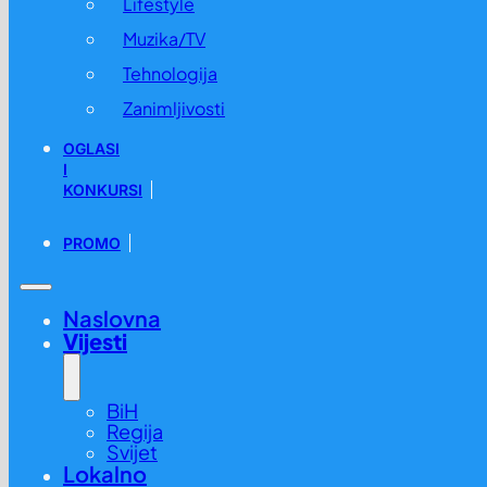
Lifestyle
Muzika/TV
Tehnologija
Zanimljivosti
OGLASI
I
KONKURSI
PROMO
Naslovna
Vijesti
BiH
Regija
Svijet
Lokalno