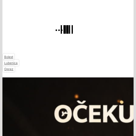
Bolest
Lubenica
Oprez