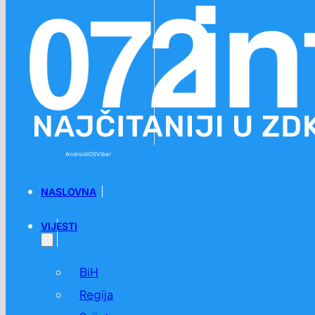
Preskoči na glavni sadržaj
Preskoči na podnožje
Android
iOS
Viber
NASLOVNA
VIJESTI
BiH
Regija