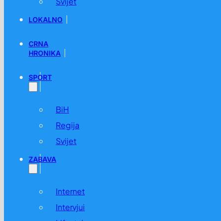
Svijet
LOKALNO
CRNA
HRONIKA
SPORT
BiH
Regija
Svijet
ZABAVA
Internet
Intervjui