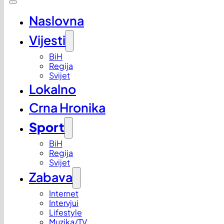
Naslovna
Vijesti
BiH
Regija
Svijet
Lokalno
Crna Hronika
Sport
BiH
Regija
Svijet
Zabava
Internet
Intervjui
Lifestyle
Muzika/TV