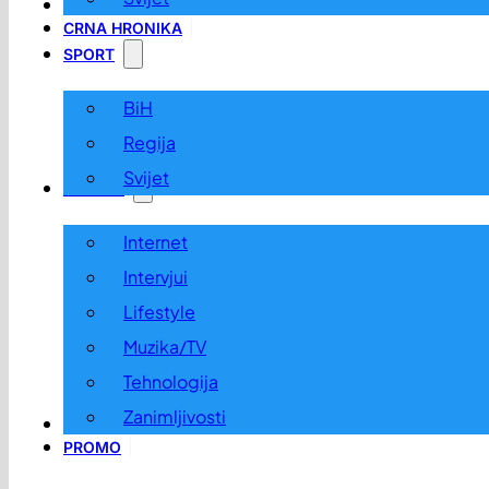
LOKALNO
CRNA HRONIKA
SPORT
BiH
Regija
Svijet
ZABAVA
Internet
Intervjui
Lifestyle
Muzika/TV
Tehnologija
Zanimljivosti
OGLASI I KONKURSI
PROMO