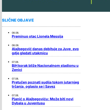
SLIČNE OBJAVE
08.08.
Preminuo otac Lionela Messija
08.08.
Alajbegović danas debituje za Juve, evo
gdje gledati utakmicu
07.08.
BiH korak bliže Nacionalnom stadionu u
Zenici
07.08.
Pretučen poznati sudija tokom jutarnjeg
trčanja, oglasio se i Savez
07.08.
Pjanić o Alajbegoviću: Može biti novi
Dybala u Juventusu