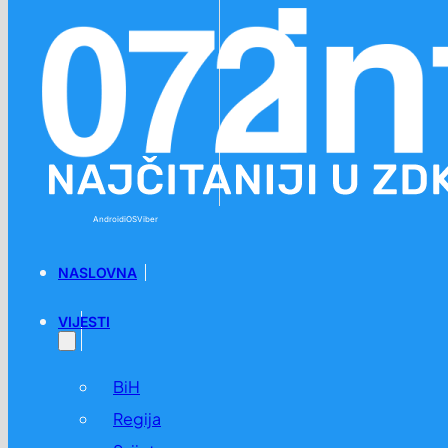
Preskoči na glavni sadržaj
Preskoči na podnožje
Android
iOS
Viber
NASLOVNA
VIJESTI
BiH
Regija