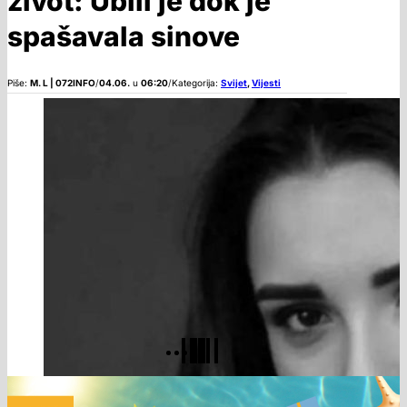
život: Ubili je dok je
spašavala sinove
Piše:
M. L | 072INFO
/
04.06.
u
06:20
/
Kategorija:
Svijet
,
Vijesti