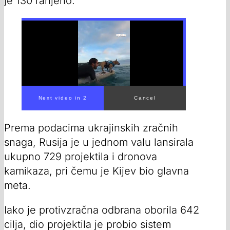
je 130 ranjeno.
00:00
/
02:26
Prema podacima ukrajinskih zračnih
snaga, Rusija je u jednom valu lansirala
ukupno 729 projektila i dronova
kamikaza, pri čemu je Kijev bio glavna
meta.
Iako je protivzračna odbrana oborila 642
cilja, dio projektila je probio sistem