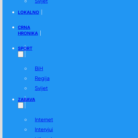
Svijet
LOKALNO
CRNA
HRONIKA
SPORT
BiH
Regija
Svijet
ZABAVA
Internet
Intervjui