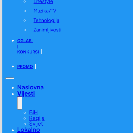
Lifestyle
Muzika/TV
Tehnologija
Zanimljivosti
OGLASI
I
KONKURSI
PROMO
Naslovna
Vijesti
BiH
Regija
Svijet
Lokalno