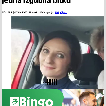
jedna izgubila bitku
Piše:
M. L | 072INFO
/
01.11.
u
08:14
/
Kategorija:
BiH
,
Vijesti