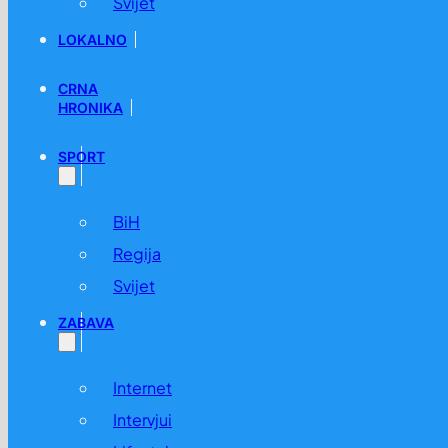
Svijet
LOKALNO
CRNA
HRONIKA
SPORT
BiH
Regija
Svijet
ZABAVA
Internet
Intervjui