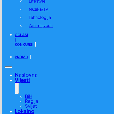
Lifestyle
Muzika/TV
Tehnologija
Zanimljivosti
OGLASI
I
KONKURSI
PROMO
Naslovna
Vijesti
BiH
Regija
Svijet
Lokalno