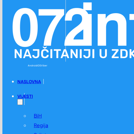
Preskoči na glavni sadržaj
Preskoči na podnožje
Android
iOS
Viber
NASLOVNA
VIJESTI
BiH
Regija