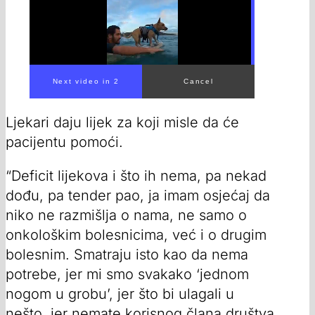
Next video in 1
Cancel
Ljekari daju lijek za koji misle da će
pacijentu pomoći.
“Deficit lijekova i što ih nema, pa nekad
dođu, pa tender pao, ja imam osjećaj da
niko ne razmišlja o nama, ne samo o
onkološkim bolesnicima, već i o drugim
bolesnim. Smatraju isto kao da nema
potrebe, jer mi smo svakako ‘jednom
nogom u grobu’, jer što bi ulagali u
nešto, jer nemate korisnog člana društva.