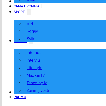
LOKALNO
CRNA HRONIKA
SPORT
BiH
Regija
Svijet
ZABAVA
Internet
Intervjui
Lifestyle
Muzika/TV
Tehnologija
Zanimljivosti
OGLASI I KONKURSI
PROMO