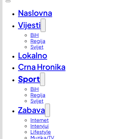
Naslovna
Vijesti
BiH
Regija
Svijet
Lokalno
Crna Hronika
Sport
BiH
Regija
Svijet
Zabava
Internet
Intervjui
Lifestyle
Muzika/TV