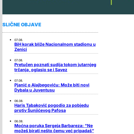
SLIČNE OBJAVE
07.08.
BiH korak bliže Nacionalnom stadionu u
Zenici
07.08.
Pretučen poznati sudija tokom jutarnjeg
trčanja, oglasio se i Savez
07.08.
Pjanić o Alajbegoviću: Može biti novi
Dybala u Juventusu
06.08.
Haris Tabaković pogodio za pobjedu
protiv Šunjićevog Pafosa
06.08.
Moćna poruka Sergeja Barbareza: “Ne
možeš birati nešto čemu već pripadaš”