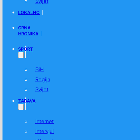
Svijet
LOKALNO
CRNA
HRONIKA
SPORT
BiH
Regija
Svijet
ZABAVA
Internet
Intervjui