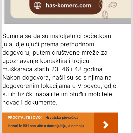
Sumnja se da su maloljetnici početkom
jula, djelujući prema prethodnom
dogovoru, putem društvene mreže za
upoznavanje kontaktirali trojicu
muškaraca starih 23, 46 i 48 godina.
Nakon dogovora, našli su se s njima na
dogovorenim lokacijama u Vrbovcu, gdje
su ih fizički napali te im otuđili mobitele,
novac i dokumente.
PROČITAJTE I OVO:
Hrvatska pjevačica:
Hrvati iz BiH nas uče o domoljublju, a nemaju