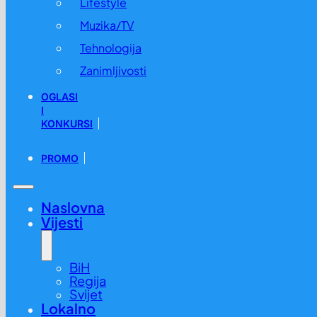
Lifestyle
Muzika/TV
Tehnologija
Zanimljivosti
OGLASI
I
KONKURSI
PROMO
Naslovna
Vijesti
BiH
Regija
Svijet
Lokalno