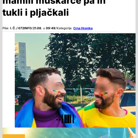
mamili muškarce pa ih
tukli i pljačkali
Piše:
I. Č. / 072INFO
/
21.08.
u
09:49
/
Kategorija:
Crna Hronika