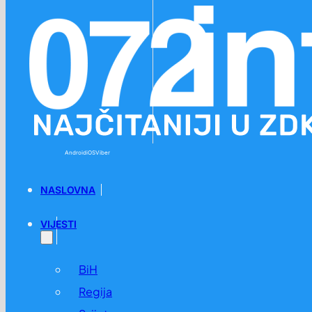
Preskoči na glavni sadržaj
Preskoči na podnožje
Android
iOS
Viber
NASLOVNA
VIJESTI
BiH
Regija