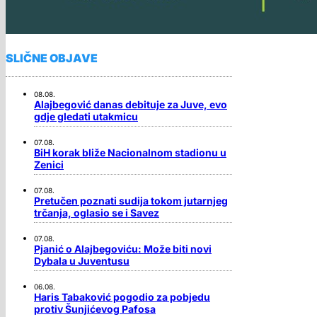
SLIČNE OBJAVE
08.08.
Alajbegović danas debituje za Juve, evo
gdje gledati utakmicu
07.08.
BiH korak bliže Nacionalnom stadionu u
Zenici
07.08.
Pretučen poznati sudija tokom jutarnjeg
trčanja, oglasio se i Savez
07.08.
Pjanić o Alajbegoviću: Može biti novi
Dybala u Juventusu
06.08.
Haris Tabaković pogodio za pobjedu
protiv Šunjićevog Pafosa