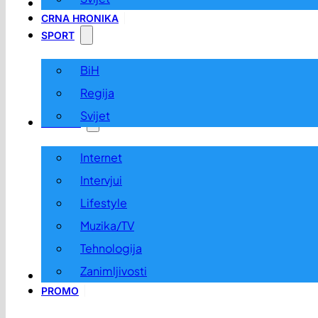
LOKALNO
CRNA HRONIKA
SPORT
BiH
Regija
Svijet
ZABAVA
Internet
Intervjui
Lifestyle
Muzika/TV
Tehnologija
Zanimljivosti
OGLASI I KONKURSI
PROMO