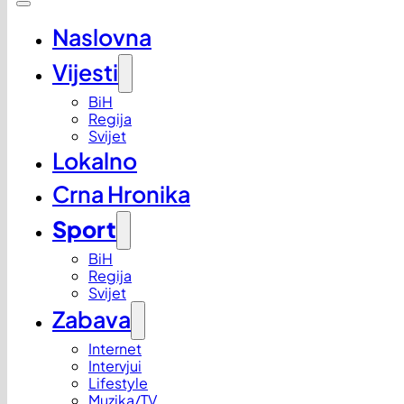
Naslovna
Vijesti
BiH
Regija
Svijet
Lokalno
Crna Hronika
Sport
BiH
Regija
Svijet
Zabava
Internet
Intervjui
Lifestyle
Muzika/TV