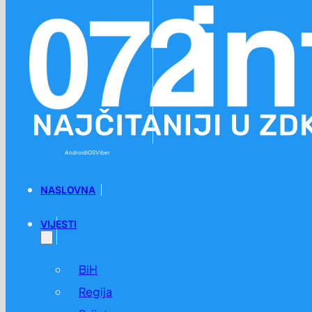
Preskoči na glavni sadržaj
Preskoči na podnožje
Android
iOS
Viber
NASLOVNA
VIJESTI
BiH
Regija