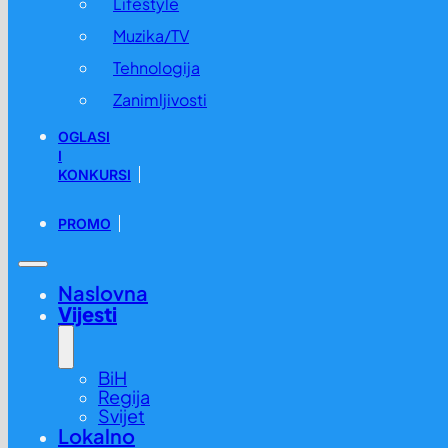
Lifestyle
Muzika/TV
Tehnologija
Zanimljivosti
OGLASI
I
KONKURSI
PROMO
Naslovna
Vijesti
BiH
Regija
Svijet
Lokalno