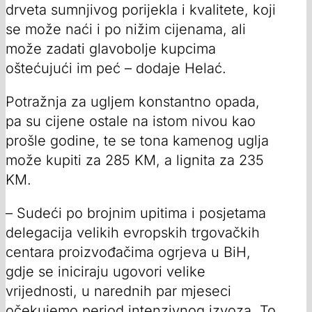
drveta sumnjivog porijekla i kvalitete, koji
se može naći i po nižim cijenama, ali
može zadati glavobolje kupcima
oštećujući im peć – dodaje Helać.
Potražnja za ugljem konstantno opada,
pa su cijene ostale na istom nivou kao
prošle godine, te se tona kamenog uglja
može kupiti za 285 KM, a lignita za 235
KM.
– Sudeći po brojnim upitima i posjetama
delegacija velikih evropskih trgovačkih
centara proizvođačima ogrjeva u BiH,
gdje se iniciraju ugovori velike
vrijednosti, u narednih par mjeseci
očekujemo period intenzivnog izvoza. To