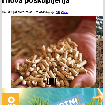
i nova poskupljenja
Piše:
M. L | 072INFO
/
20.08.
u
15:47
/
Kategorija:
BiH
,
Vijesti