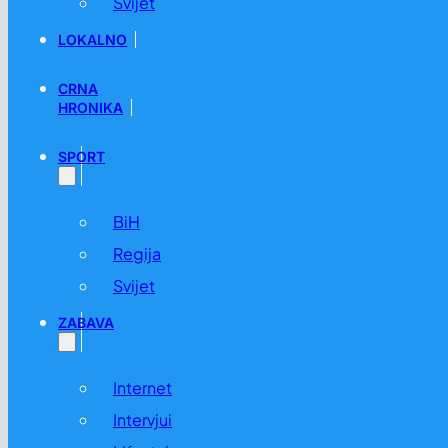
Svijet
LOKALNO
CRNA
HRONIKA
SPORT
BiH
Regija
Svijet
ZABAVA
Internet
Intervjui