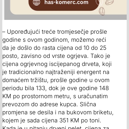
– Upoređujući treće tromjesečje prošle
godine s ovom godinom, možemo reći
da je došlo do rasta cijena od 10 do 25
posto, zavisno od vrste ogrjeva. Tako je
cijena ogrjevnog iscijepanog drveta, koji
je tradicionalno najtraženiji energent na
domaćem tržištu, prošle godine u ovom
periodu bila 133, dok je ove godine 148
KM po prostornom metru, s uračunatim
prevozom do adrese kupca. Slična
promjena se desila i na bukovom briketu,
kojem je sada cijena 351 KM po toni.
Kada je u pitanju drveni pelet, cijena za