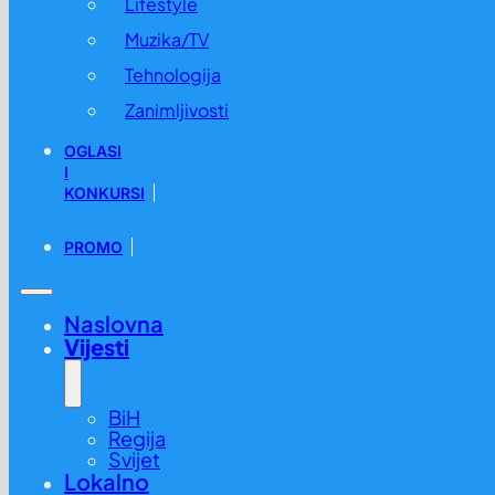
Lifestyle
Muzika/TV
Tehnologija
Zanimljivosti
OGLASI
I
KONKURSI
PROMO
Naslovna
Vijesti
BiH
Regija
Svijet
Lokalno