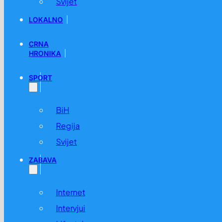
Svijet
LOKALNO
CRNA
HRONIKA
SPORT
BiH
Regija
Svijet
ZABAVA
Internet
Intervjui