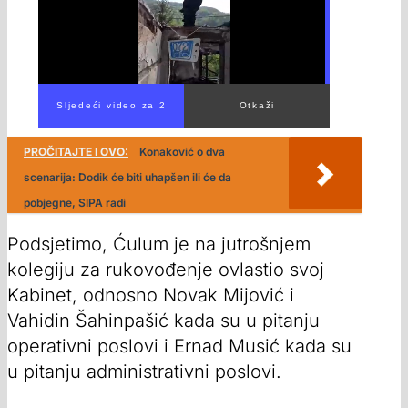
PROČITAJTE I OVO:
Konaković o dva
scenarija: Dodik će biti uhapšen ili će da
pobjegne, SIPA radi
Podsjetimo, Ćulum je na jutrošnjem
kolegiju za rukovođenje ovlastio svoj
Kabinet, odnosno Novak Mijović i
Vahidin Šahinpašić kada su u pitanju
operativni poslovi i Ernad Musić kada su
u pitanju administrativni poslovi.