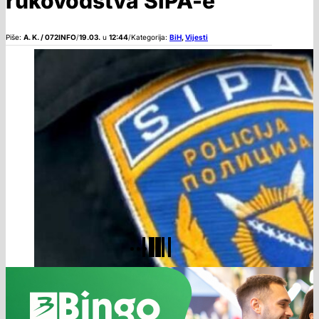
rukovodstva SIPA-e
Piše:
A. K. / 072INFO
/
19.03.
u
12:44
/
Kategorija:
BiH
,
Vijesti