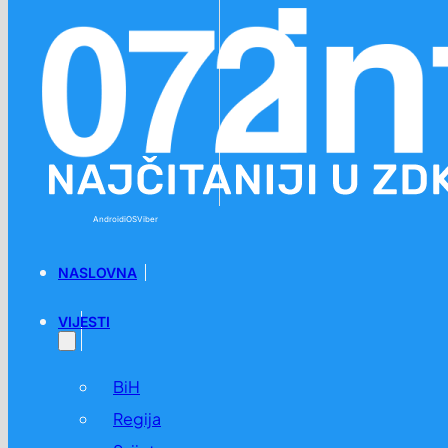
Preskoči na glavni sadržaj
Preskoči na podnožje
Android
iOS
Viber
NASLOVNA
VIJESTI
BiH
Regija