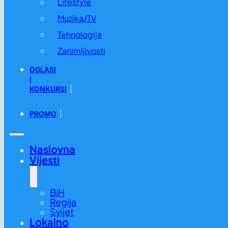
Lifestyle
Muzika/TV
Tehnologija
Zanimljivosti
OGLASI
I
KONKURSI
PROMO
Naslovna
Vijesti
BiH
Regija
Svijet
Lokalno