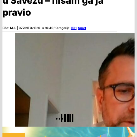
u Savezu – nisam ga ja
pravio
Piše:
M. L | 072INFO
/
13.10.
u
10:40
/
Kategorija:
BiH
,
Sport