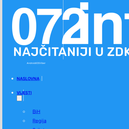
Preskoči na glavni sadržaj
Preskoči na podnožje
Android
iOS
Viber
NASLOVNA
VIJESTI
BiH
Regija