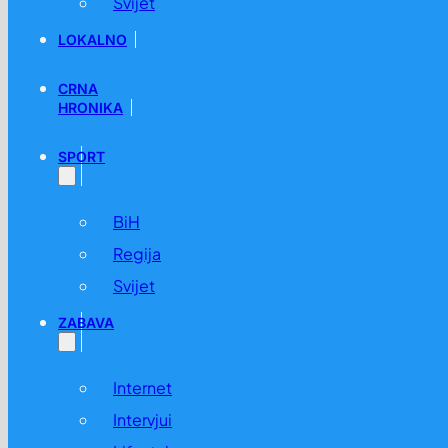
Svijet
LOKALNO
CRNA
HRONIKA
SPORT
BiH
Regija
Svijet
ZABAVA
Internet
Intervjui