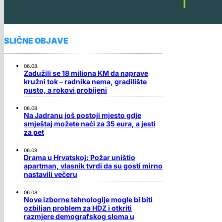
SLIČNE OBJAVE
06.08.
Zadužili se 18 miliona KM da naprave
kružni tok – radnika nema, gradilište
pusto, a rokovi probijeni
06.08.
Na Jadranu još postoji mjesto gdje
smještaj možete naći za 35 eura, a jesti
za pet
06.08.
Drama u Hrvatskoj: Požar uništio
apartman, vlasnik tvrdi da su gosti mirno
nastavili večeru
06.08.
Nove izborne tehnologije mogle bi biti
ozbiljan problem za HDZ i otkriti
razmjere demografskog sloma u