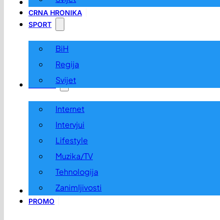
LOKALNO
CRNA HRONIKA
SPORT
BiH
Regija
Svijet
ZABAVA
Internet
Intervjui
Lifestyle
Muzika/TV
Tehnologija
Zanimljivosti
OGLASI I KONKURSI
PROMO