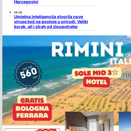
Hercegovini
06.08.
Umjetna inteligencija stvorila nove
viruse koji ne postoje u prirodi: Veliki
korak, ali i strah od zloupotrebe