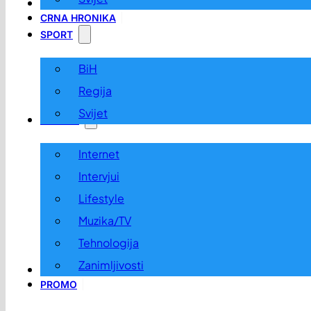
LOKALNO
CRNA HRONIKA
SPORT
BiH
Regija
Svijet
ZABAVA
Internet
Intervjui
Lifestyle
Muzika/TV
Tehnologija
Zanimljivosti
OGLASI I KONKURSI
PROMO