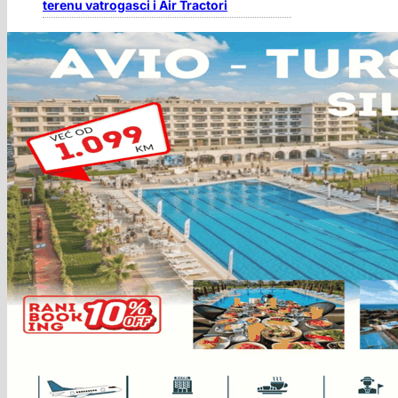
terenu vatrogasci i Air Tractori