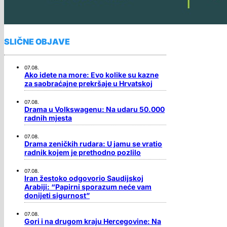
SLIČNE OBJAVE
07.08.
Ako idete na more: Evo kolike su kazne
za saobraćajne prekršaje u Hrvatskoj
07.08.
Drama u Volkswagenu: Na udaru 50.000
radnih mjesta
07.08.
Drama zeničkih rudara: U jamu se vratio
radnik kojem je prethodno pozlilo
07.08.
Iran žestoko odgovorio Saudijskoj
Arabiji: “Papirni sporazum neće vam
donijeti sigurnost”
07.08.
Gori i na drugom kraju Hercegovine: Na