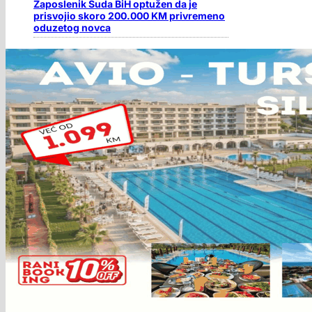
Zaposlenik Suda BiH optužen da je
prisvojio skoro 200.000 KM privremeno
oduzetog novca