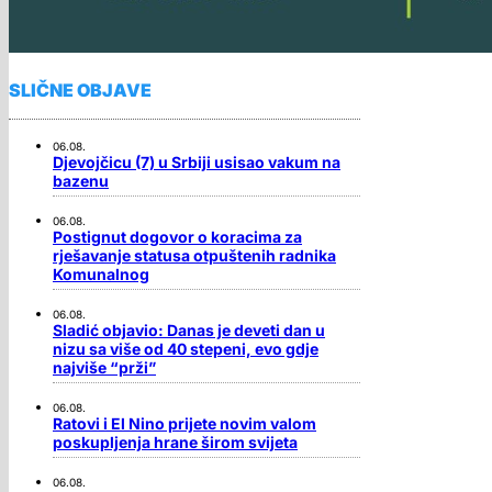
SLIČNE OBJAVE
06.08.
Djevojčicu (7) u Srbiji usisao vakum na
bazenu
06.08.
Postignut dogovor o koracima za
rješavanje statusa otpuštenih radnika
Komunalnog
06.08.
Sladić objavio: Danas je deveti dan u
nizu sa više od 40 stepeni, evo gdje
najviše “prži”
06.08.
Ratovi i El Nino prijete novim valom
poskupljenja hrane širom svijeta
06.08.