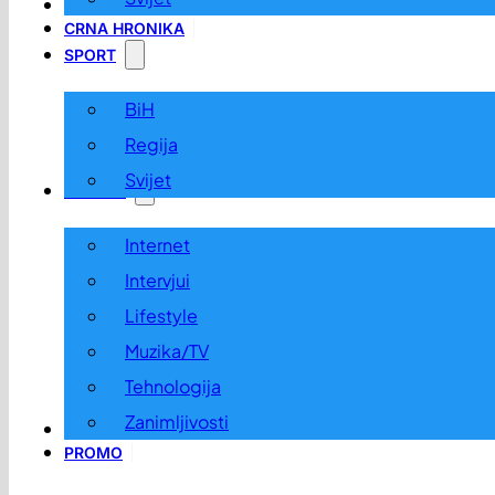
LOKALNO
CRNA HRONIKA
SPORT
BiH
Regija
Svijet
ZABAVA
Internet
Intervjui
Lifestyle
Muzika/TV
Tehnologija
Zanimljivosti
OGLASI I KONKURSI
PROMO