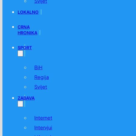
Svijet
LOKALNO
CRNA
HRONIKA
SPORT
BiH
Regija
Svijet
ZABAVA
Internet
Intervjui