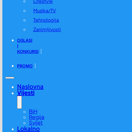
Lifestyle
Muzika/TV
Tehnologija
Zanimljivosti
OGLASI
I
KONKURSI
PROMO
Naslovna
Vijesti
BiH
Regija
Svijet
Lokalno