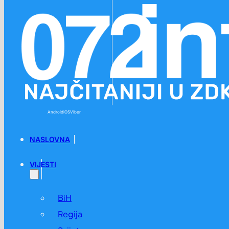
Preskoči na glavni sadržaj
Preskoči na podnožje
Android
iOS
Viber
NASLOVNA
VIJESTI
BiH
Regija