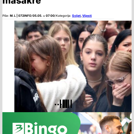
masakre
Piše:
M. L | 072INFO
/
05.05.
u
07:00
/
Kategorija:
Svijet
,
Vijesti