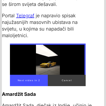
se širom svijeta dešavali.
Portal
Telegraf
je napravio spisak
najužasnijih masovnih ubistava na
svijetu, u kojima su napadači bili
maloljetnici.
Next video in 1
Cancel
Amardžit Sada
Amardžit Sada, dječak iz Indije, učinio je