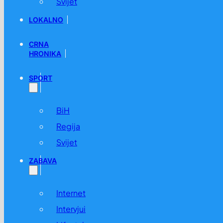
Svijet
LOKALNO
CRNA
HRONIKA
SPORT
BiH
Regija
Svijet
ZABAVA
Internet
Intervjui