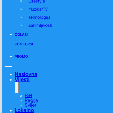
Lifestyle
Muzika/TV
Tehnologija
Zanimljivosti
OGLASI
I
KONKURSI
PROMO
Naslovna
Vijesti
BiH
Regija
Svijet
Lokalno