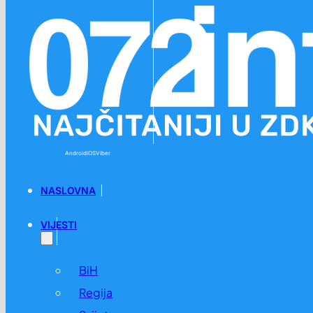
Preskoči na glavni sadržaj
Preskoči na podnožje
Android
iOS
Viber
NASLOVNA
VIJESTI
BiH
Regija