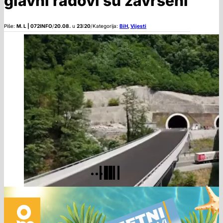
glavni radovi su završeni
Piše:
M. L | 072INFO
/
20.08.
u
23:20
/
Kategorija:
BiH
,
Vijesti