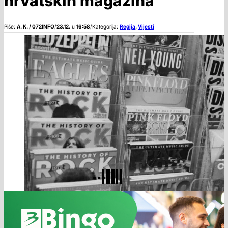
hrvatskih magazina
Piše:
A. K. / 072INFO
/
23.12.
u
16:58
/
Kategorija:
Regija
,
Vijesti