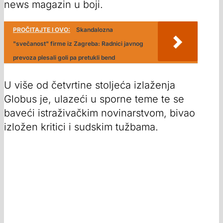
news magazin u boji.
PROČITAJTE I OVO:
Skandalozna
"svečanost" firme iz Zagreba: Radnici javnog
prevoza plesali goli pa pretukli bend
U više od četvrtine stoljeća izlaženja
Globus je, ulazeći u sporne teme te se
baveći istraživačkim novinarstvom, bivao
izložen kritici i sudskim tužbama.