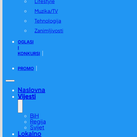
Lifestyle
Muzika/TV
Tehnologija
Zanimljivosti
OGLASI
I
KONKURSI
PROMO
Naslovna
Vijesti
BiH
Regija
Svijet
Lokalno