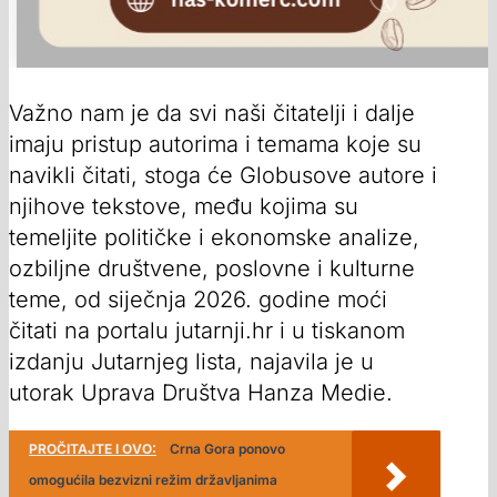
Važno nam je da svi naši čitatelji i dalje
imaju pristup autorima i temama koje su
navikli čitati, stoga će Globusove autore i
njihove tekstove, među kojima su
temeljite političke i ekonomske analize,
ozbiljne društvene, poslovne i kulturne
teme, od siječnja 2026. godine moći
čitati na portalu jutarnji.hr i u tiskanom
izdanju Jutarnjeg lista, najavila je u
utorak Uprava Društva Hanza Medie.
PROČITAJTE I OVO:
Crna Gora ponovo
omogućila bezvizni režim državljanima