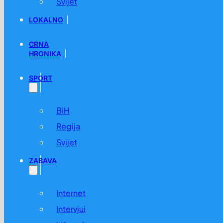
Svijet
LOKALNO
CRNA
HRONIKA
SPORT
BiH
Regija
Svijet
ZABAVA
Internet
Intervjui