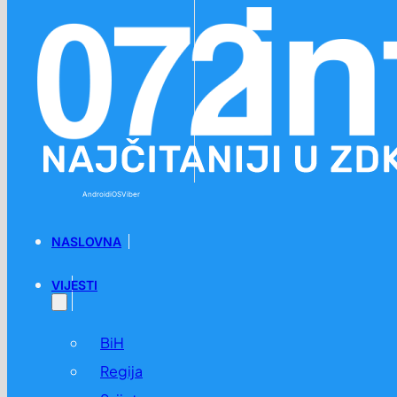
Preskoči na glavni sadržaj
Preskoči na podnožje
Android
iOS
Viber
NASLOVNA
VIJESTI
BiH
Regija