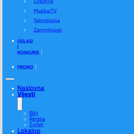
Lifestyle
Muzika/TV
Tehnologija
Zanimljivosti
OGLASI
I
KONKURSI
PROMO
Naslovna
Vijesti
BiH
Regija
Svijet
Lokalno