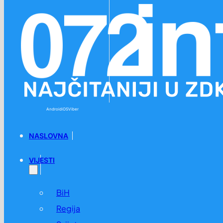
Preskoči na glavni sadržaj
Preskoči na podnožje
Android
iOS
Viber
NASLOVNA
VIJESTI
BiH
Regija