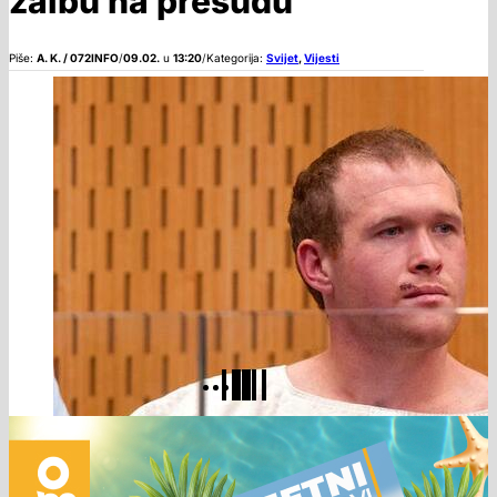
žalbu na presudu
Piše:
A. K. / 072INFO
/
09.02.
u
13:20
/
Kategorija:
Svijet
,
Vijesti