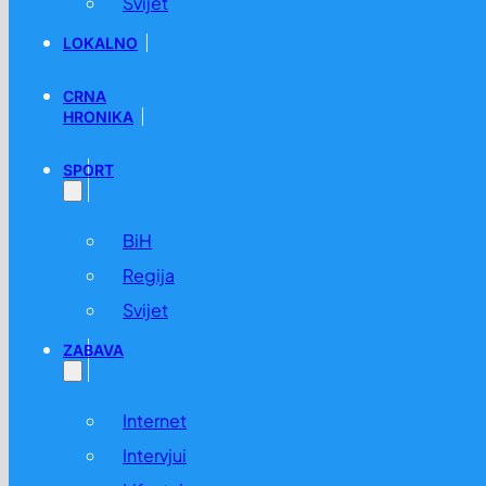
Svijet
LOKALNO
CRNA
HRONIKA
SPORT
BiH
Regija
Svijet
ZABAVA
Internet
Intervjui