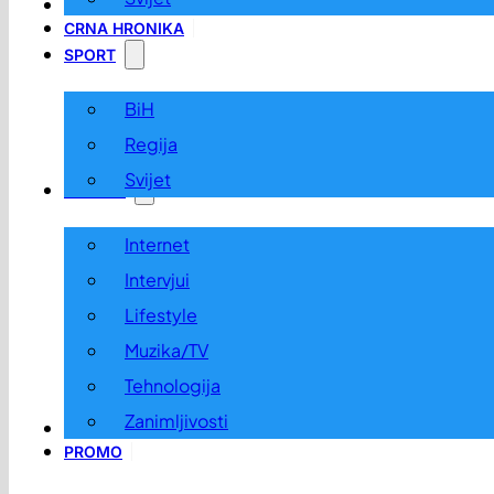
LOKALNO
CRNA HRONIKA
SPORT
BiH
Regija
Svijet
ZABAVA
Internet
Intervjui
Lifestyle
Muzika/TV
Tehnologija
Zanimljivosti
OGLASI I KONKURSI
PROMO