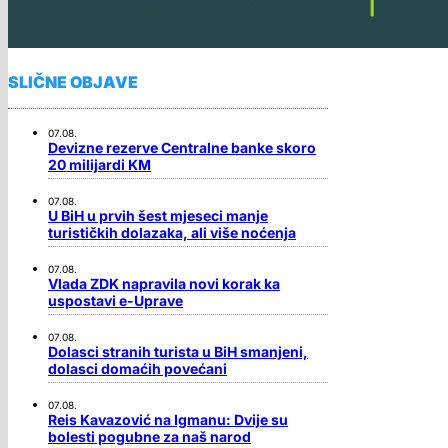
SLIČNE OBJAVE
07.08.
Devizne rezerve Centralne banke skoro
20 milijardi KM
07.08.
U BiH u prvih šest mjeseci manje
turističkih dolazaka, ali više noćenja
07.08.
Vlada ZDK napravila novi korak ka
uspostavi e-Uprave
07.08.
Dolasci stranih turista u BiH smanjeni,
dolasci domaćih povećani
07.08.
Reis Kavazović na Igmanu: Dvije su
bolesti pogubne za naš narod