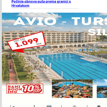
Počinje obnova puta prema granici s
Hrvatskom