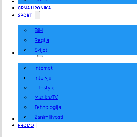
LOKALNO
CRNA HRONIKA
SPORT
BiH
Regija
Svijet
ZABAVA
Internet
Intervjui
Lifestyle
Muzika/TV
Tehnologija
Zanimljivosti
OGLASI I KONKURSI
PROMO