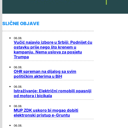
SLIČNE OBJAVE
06.08.
Vučić najavio izbore u Srbiji: Podnijet ću
ostavku prije nego što krenem u
kampanju. Nema uslova za posjetu
Trumpa
06.08.
OHR spreman na dijalog sa svim
političkim akterima u BiH
06.08.
Istraživanje: Električni romobili opasniji
od motora i bicikala
06.08.
MUP ZDK uskoro bi mogao dobiti
elektronski pristup e-Gruntu
06.08.