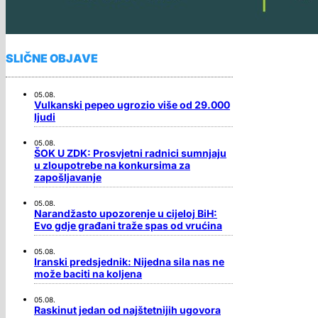
SLIČNE OBJAVE
05.08.
Vulkanski pepeo ugrozio više od 29.000
ljudi
05.08.
ŠOK U ZDK: Prosvjetni radnici sumnjaju
u zloupotrebe na konkursima za
zapošljavanje
05.08.
Narandžasto upozorenje u cijeloj BiH:
Evo gdje građani traže spas od vrućina
05.08.
Iranski predsjednik: Nijedna sila nas ne
može baciti na koljena
05.08.
Raskinut jedan od najštetnijih ugovora