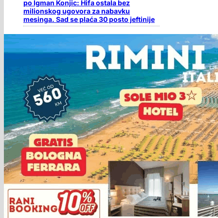
po Igman Konjic: Hifa ostala bez
milionskog ugovora za nabavku
mesinga. Sad se plaća 30 posto jeftinije