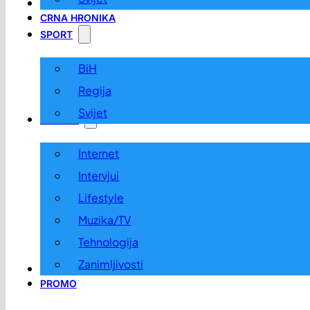
LOKALNO
CRNA HRONIKA
SPORT
BiH
Regija
Svijet
ZABAVA
Internet
Intervjui
Lifestyle
Muzika/TV
Tehnologija
Zanimljivosti
OGLASI I KONKURSI
PROMO